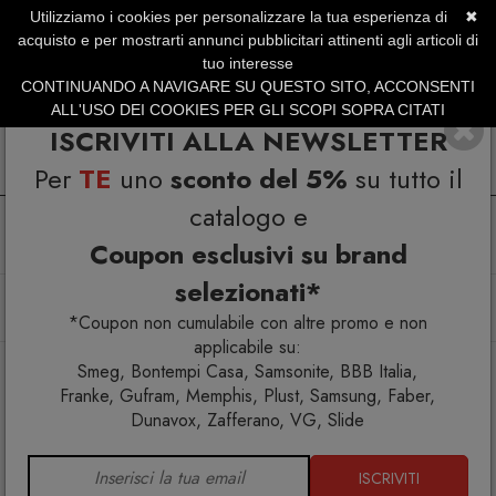
Utilizziamo i cookies per personalizzare la tua esperienza di
✖
SERVIZIO CLIENTI +39.0773.470.562
acquisto e per mostrarti annunci pubblicitari attinenti agli articoli di
SUMMER SALES | Fino al 31 Agosto
tuo interesse
CONTINUANDO A NAVIGARE SU QUESTO SITO, ACCONSENTI
ALL'USO DEI COOKIES PER GLI SCOPI SOPRA CITATI
ISCRIVITI ALLA NEWSLETTER
Per
TE
uno
sconto del 5%
su tutto il
catalogo e
Coupon esclusivi su brand
selezionati*
Home
Arredo interno
Tavolini
Designer famosi
Knoll Breuer Laccio Tavolino rettangolare laminato nero
*Coupon non cumulabile con altre promo e non
applicabile su:
Smeg, Bontempi Casa, Samsonite, BBB Italia,
Franke, Gufram, Memphis, Plust, Samsung, Faber,
Dunavox, Zafferano, VG, Slide
ISCRIVITI