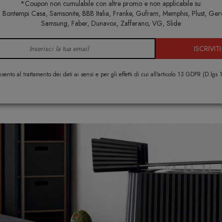
*Coupon non cumulabile con altre promo e non applicabile su:
Home
Cucina
Tostapane
Bontempi Casa, Samsonite, BBB Italia, Franke, Gufram, Memphis, Plust, Ger
Samsung, Faber, Dunavox, Zafferano, VG, Slide
TOSTAPANE
ISCRIVITI
sento al trattamento dei dati ai sensi e per gli effetti di cui all'articolo 13 GDPR (D.lgs
cegliere un Tostapane Elettrico: Guida all'A