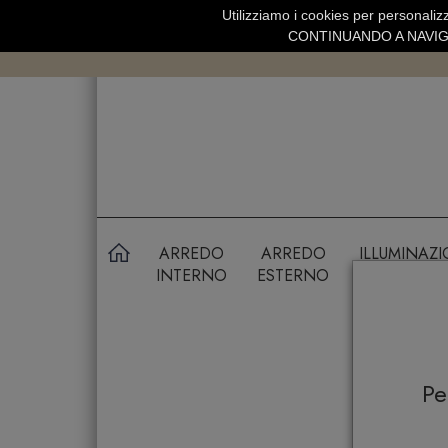
Utilizziamo i cookies per personalizz
SPEDIZIONE GRATUITA SOPRA 99 
CONTINUANDO A NAVIGA
ARREDO
ARREDO
ILLUMINAZ
INTERNO
ESTERNO
P