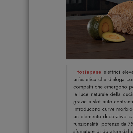
I
tostapane
elettrici ele
un'estetica che dialoga co
compatti che emergono per l
la luce naturale della cu
grazie a slot auto-centrant
introducono curve morbide 
un elemento decorativo cap
funzionalità: potenze da 75
sfumature di doratura dal 