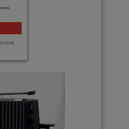
vasoni,
 101/2018)
cquisto