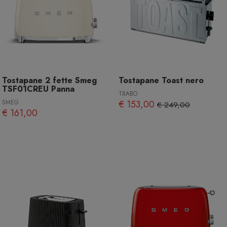
Tostapane 2 fette Smeg
Tostapane Toast nero
TSF01CREU Panna
TRABO
SMEG
€ 153,00
€ 249,00
€ 161,00