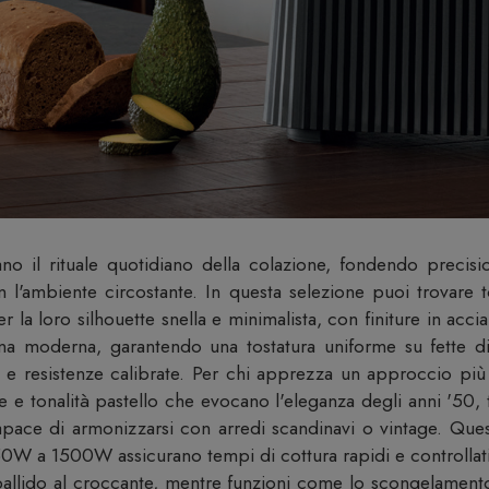
vano il rituale quotidiano della colazione, fondendo precis
n l'ambiente circostante. In questa selezione puoi trovare t
a loro silhouette snella e minimalista, con finiture in accia
cina moderna, garantendo una tostatura uniforme su fette d
i e resistenze calibrate. Per chi apprezza un approccio più e
e tonalità pastello che evocano l'eleganza degli anni '50, 
ace di armonizzarsi con arredi scandinavi o vintage. Quest
0W a 1500W assicurano tempi di cottura rapidi e controllati,
pallido al croccante, mentre funzioni come lo scongelament