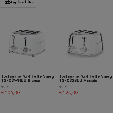
Applica filtri
Tostapane 4x4 Fette Smeg
Tostapane 4x4 Fette Smeg
TSF03WHEU Bianco
TSF03SSEU Acciaio
SMEG
SMEG
€ 206,00
€ 224,00