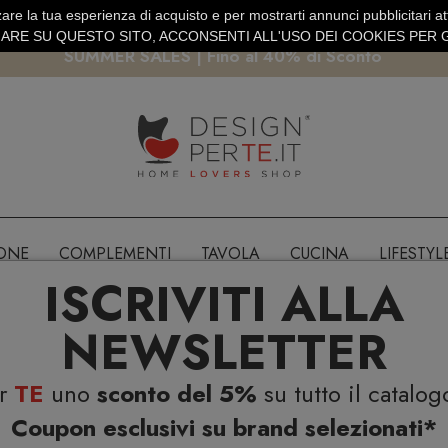
are la tua esperienza di acquisto e per mostrarti annunci pubblicitari atti
EURO
PAGAMENTO SICURO PAYPAL · CARTA DI CREDITO
RE SU QUESTO SITO, ACCONSENTI ALL'USO DEI COOKIES PER G
SUMMER SALES | Fino al 40% di Sconto
IONE
COMPLEMENTI
TAVOLA
CUCINA
LIFESTYL
ISCRIVITI ALLA
NEWSLETTER
er
TE
uno
sconto del 5%
su tutto il catalog
Coupon esclusivi su brand selezionati*