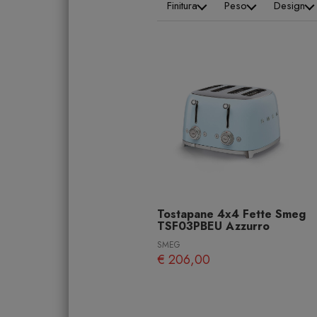
Finitura
Peso
Design
Tostapane 4x4 Fette Smeg
TSF03PBEU Azzurro
SMEG
€ 206,00