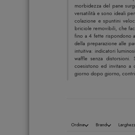
morbidezza del pane surgel
versatilità e sono ideali p
colazione e spuntini veloci
briciole removibili, che fa
fino a 4 fette rispondono 
della preparazione alle pau
intuitiva: indicatori lumino
waffle senza distorsioni
coesistono ed invitano a 
giorno dopo giorno, contrib
Ordina
Brand
Larghez