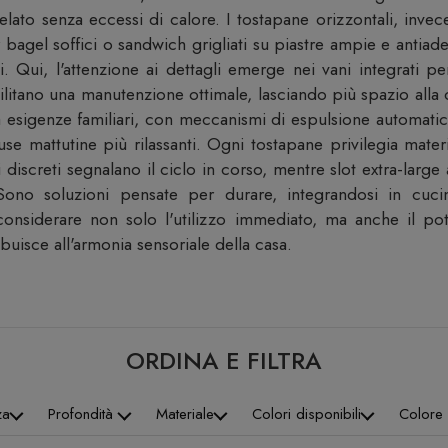
ato senza eccessi di calore. I tostapane orizzontali, invece
er bagel soffici o sandwich grigliati su piastre ampie e antiad
. Qui, l'attenzione ai dettagli emerge nei vani integrati pe
cilitano una manutenzione ottimale, lasciando più spazio alla c
a esigenze familiari, con meccanismi di espulsione automatic
se mattutine più rilassanti. Ogni tostapane privilegia mater
si discreti segnalano il ciclo in corso, mentre slot extra-larg
. Sono soluzioni pensate per durare, integrandosi in cu
considerare non solo l'utilizzo immediato, ma anche il po
uisce all'armonia sensoriale della casa.
ORDINA E FILTRA
za
Profondità
Materiale
Colori disponibili
Colore 