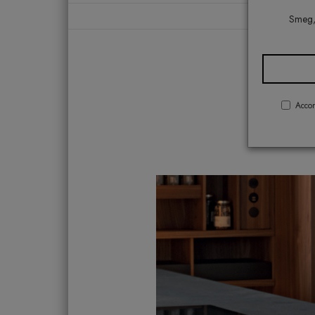
Smeg, 
Accon
Come S