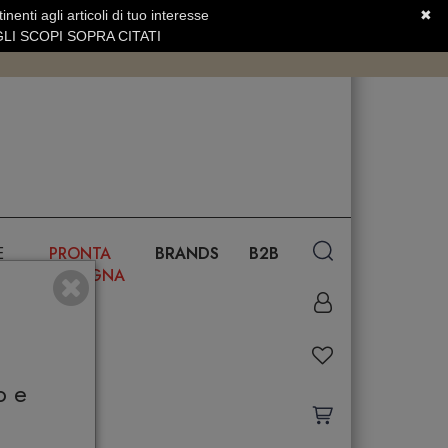
nenti agli articoli di tuo interesse
✖
SERVIZIO CLIENTI +39.0773.470.562
LI SCOPI SOPRA CITATI
E
PRONTA
BRANDS
B2B
CONSEGNA
o e