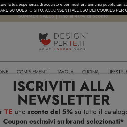
are la tua esperienza di acquisto e per mostrarti annunci pubblicitari atti
EURO
PAGAMENTO SICURO PAYPAL · CARTA DI CREDITO
RE SU QUESTO SITO, ACCONSENTI ALL'USO DEI COOKIES PER G
SUMMER SALES | Fino al 40% di Sconto
IONE
COMPLEMENTI
TAVOLA
CUCINA
LIFESTYL
ISCRIVITI ALLA
NEWSLETTER
er
TE
uno
sconto del 5%
su tutto il catalog
Coupon esclusivi su brand selezionati*