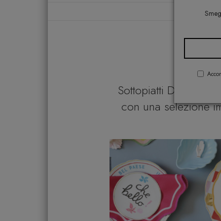
Smeg,
Accon
Sottopiatti Design pe
con una selezione im