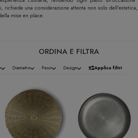
l'esperienza culinaria, rendendo ogni pasto un'occasione 
di, richiede una considerazione attenta non solo dell'estetica
della mise en place.
ORDINA E FILTRA
e
Diametro
Peso
Design
Applica filtri