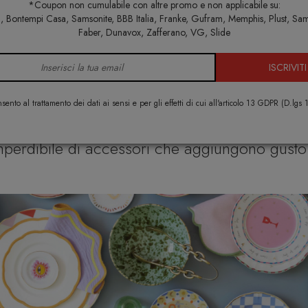
*Coupon non cumulabile con altre promo e non applicabile su:
Home
Tavola
Sottopiatti
 Bontempi Casa, Samsonite, BBB Italia, Franke, Gufram, Memphis, Plust, Sa
Faber, Dunavox, Zafferano, VG, Slide
SOTTOPIATTI
ISCRIVITI
sento al trattamento dei dati ai sensi e per gli effetti di cui all'articolo 13 GDPR (D.lgs
r la Tavola per completare la tua mise en place
perdibile di accessori che aggiungono gusto e 