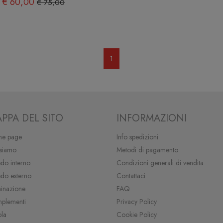
€ 60,00
€ 75,00
1
PPA DEL SITO
INFORMAZIONI
e page
Info spedizioni
 siamo
Metodi di pagamento
do interno
Condizioni generali di vendita
edo esterno
Contattaci
minazione
FAQ
plementi
Privacy Policy
ola
Cookie Policy