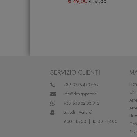
€ 49,00
€ 55,00
SERVIZIO CLIENTI
MA
Hom
+39 0773.470.562
Chi
info@designperte.it
Arre
+39 338.82.85.012
Arr
Lunedì - Venerdì
Illu
9.30 - 13.00 | 15.00 - 18.00
Com
Tav