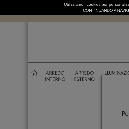
Utilizziamo i cookies per personalizz
SPEDIZIONE GRATUITA SOPRA 99 
CONTINUANDO A NAVIGA
ARREDO
ARREDO
ILLUMINAZ
INTERNO
ESTERNO
P