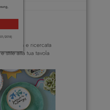
msung,
 101/2018)
 esclusiva e ricercata
stile alla tua tavola