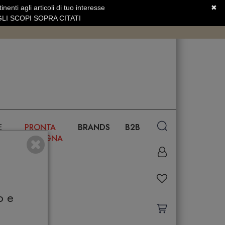
nenti agli articoli di tuo interesse
✖
SERVIZIO CLIENTI +39.0773.470.562
LI SCOPI SOPRA CITATI
E
PRONTA
BRANDS
B2B
CONSEGNA
o e