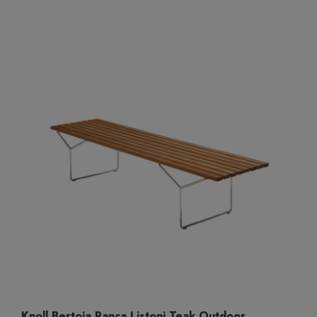
Knoll Bertoia Panca Listoni Teak Outdoor