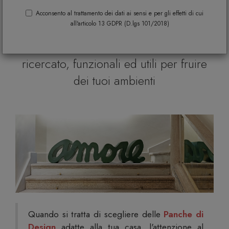
arredare il tuo living, salotto, camera
Acconsento al trattamento dei dati ai sensi e per gli effetti di cui
all'articolo 13 GDPR (D.lgs 101/2018)
da letto o zona giorno con
complementi dallo stile unico e
ricercato, funzionali ed utili per fruire
dei tuoi ambienti
Quando si tratta di scegliere delle
Panche di
Design
adatte alla tua casa, l'attenzione al