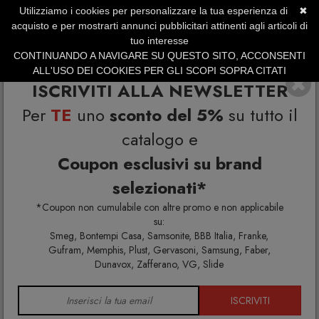
Utilizziamo i cookies per personalizzare la tua esperienza di
✖
SERVIZIO CLIENTI +39.0773.470.562
acquisto e per mostrarti annunci pubblicitari attinenti agli articoli di
SUMMER SALES | Fino al 40% di Sconto
tuo interesse
CONTINUANDO A NAVIGARE SU QUESTO SITO, ACCONSENTI
ALL'USO DEI COOKIES PER GLI SCOPI SOPRA CITATI
ISCRIVITI ALLA NEWSLETTER
Per
TE
uno
sconto del 5%
su tutto il
catalogo e
Coupon esclusivi su brand
selezionati*
Home
Arredo interno
Panche
*Coupon non cumulabile con altre promo e non applicabile
su:
Smeg, Bontempi Casa, Samsonite, BBB Italia, Franke,
Gufram, Memphis, Plust, Gervasoni, Samsung, Faber,
PANCHE
Dunavox, Zafferano, VG, Slide
ISCRIVITI
Panche da interno design per