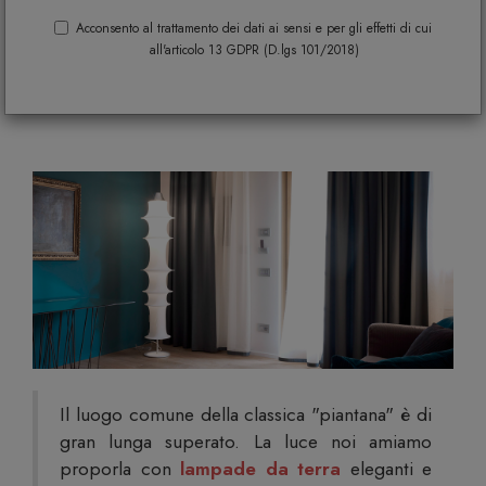
design e scegli il trend del momento.
Acconsento al trattamento dei dati ai sensi e per gli effetti di cui
all'articolo 13 GDPR (D.lgs 101/2018)
Raffinatezza, stile e pura tecnica in un
click!
Il luogo comune della classica "piantana" è di
gran lunga superato. La luce noi amiamo
proporla con
lampade da terra
eleganti e