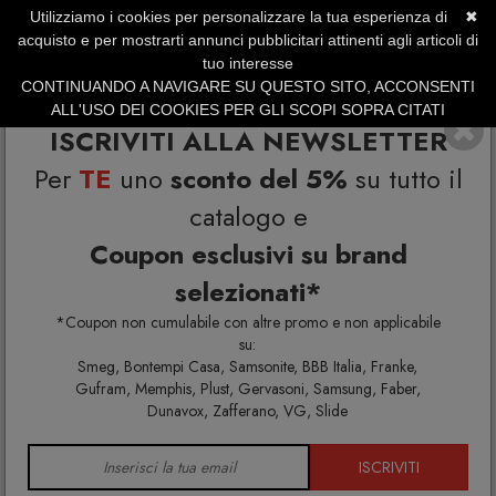
Utilizziamo i cookies per personalizzare la tua esperienza di
✖
SERVIZIO CLIENTI +39.0773.470.562
acquisto e per mostrarti annunci pubblicitari attinenti agli articoli di
SUMMER SALES | Fino al 40% di Sconto
tuo interesse
CONTINUANDO A NAVIGARE SU QUESTO SITO, ACCONSENTI
ALL'USO DEI COOKIES PER GLI SCOPI SOPRA CITATI
ISCRIVITI ALLA NEWSLETTER
Per
TE
uno
sconto del 5%
su tutto il
catalogo e
Coupon esclusivi su brand
selezionati*
Home
Illuminazione
Lampade da terra
*Coupon non cumulabile con altre promo e non applicabile
su:
Smeg, Bontempi Casa, Samsonite, BBB Italia, Franke,
Gufram, Memphis, Plust, Gervasoni, Samsung, Faber,
LAMPADE DA TERRA
Dunavox, Zafferano, VG, Slide
ISCRIVITI
Scopri la vendita lampade da terra