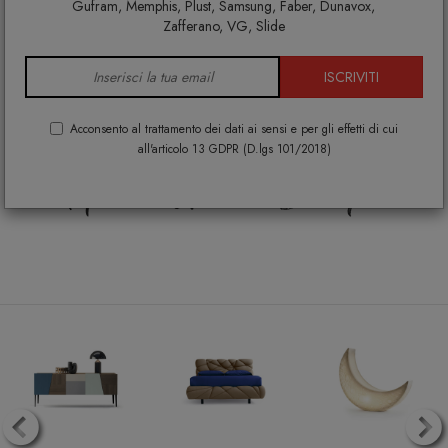
®
DESIGNPER
TE
.IT
è
Gufram, Memphis, Plust, Samsung, Faber, Dunavox,
Zafferano, VG, Slide
Arredamento di
ISCRIVITI
Design per la tua casa
Acconsento al trattamento dei dati ai sensi e per gli effetti di cui
all'articolo 13 GDPR (D.lgs 101/2018)
Home Lovers Shop