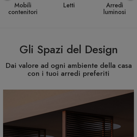
Consolle
Panchine
Ombrelloni
allungabili
Gli Spazi del Design
Dai valore ad ogni ambiente della casa
con i tuoi arredi preferiti
Previous
N