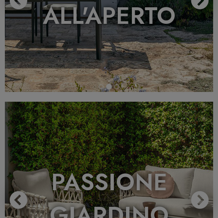
ALL'APERTO
Previous
N
PASSIONE
GIARDINO