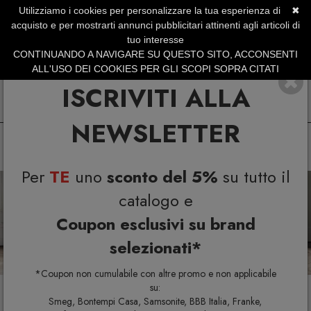
Utilizziamo i cookies per personalizzare la tua esperienza di
✖
SERVIZIO CLIENTI +39.0773.470.562
acquisto e per mostrarti annunci pubblicitari attinenti agli articoli di
SUMMER SALES | Fino al 31 Agosto
tuo interesse
CONTINUANDO A NAVIGARE SU QUESTO SITO, ACCONSENTI
ALL'USO DEI COOKIES PER GLI SCOPI SOPRA CITATI
ISCRIVITI ALLA
NEWSLETTER
Per
TE
uno
sconto del 5%
su tutto il
Previous
N
catalogo e
Coupon esclusivi su brand
selezionati*
*Coupon non cumulabile con altre promo e non applicabile
su:
Smeg, Bontempi Casa, Samsonite, BBB Italia, Franke,