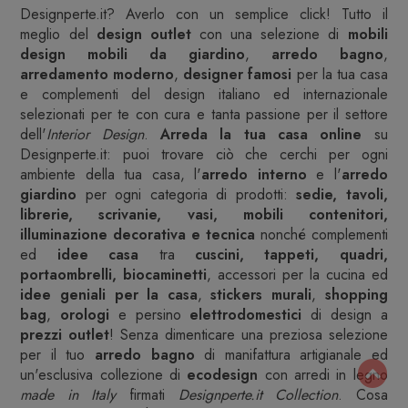
Designperte.it? Averlo con un semplice click! Tutto il
meglio del
design outlet
con una selezione di
mobili
design
mobili da giardino
,
arredo bagno
,
arredamento moderno
,
designer famosi
per la tua casa
e complementi del design italiano ed internazionale
selezionati per te con cura e tanta passione per il settore
dell'
Interior Design
.
Arreda la tua casa online
su
Designperte.it: puoi trovare ciò che cerchi per ogni
ambiente della tua casa, l'
arredo interno
e l'
arredo
giardino
per ogni categoria di prodotti:
sedie, tavoli,
librerie, scrivanie, vasi, mobili contenitori,
illuminazione decorativa e tecnica
nonché complementi
ed
idee casa
tra
cuscini, tappeti, quadri,
portaombrelli, biocaminetti
, accessori per la cucina ed
idee geniali per la casa
,
stickers murali
,
shopping
bag
,
orologi
e persino
elettrodomestici
di design a
prezzi outlet
! Senza dimenticare una preziosa selezione
per il tuo
arredo bagno
di manifattura artigianale ed
un'esclusiva collezione di
ecodesign
con arredi in legno
made in Italy
firmati
Designperte.it Collection
. Cosa