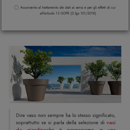
dalla fluida geometria formale proposti
Acconsento al trattamento dei dati ai sensi e per gli effetti di cui
all'articolo 13 GDPR (D.lgs 101/2018)
nei vari colori, gioielli di design per il
tuo esterno!
Dire vaso non sempre ha lo stesso significato,
soprattutto se si parla della selezione di
vasi
da giardino
che ti proponiamo in una