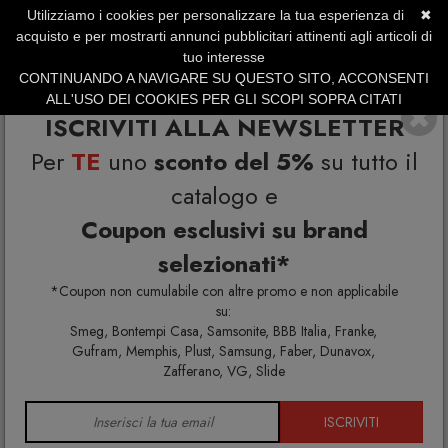
Utilizziamo i cookies per personalizzare la tua esperienza di
✖
SERVIZIO CLIENTI +39.0773.470.562
acquisto e per mostrarti annunci pubblicitari attinenti agli articoli di
SUMMER SALES | Fino al 31 Agosto
tuo interesse
CONTINUANDO A NAVIGARE SU QUESTO SITO, ACCONSENTI
ALL'USO DEI COOKIES PER GLI SCOPI SOPRA CITATI
ISCRIVITI ALLA NEWSLETTER
Per
TE
uno
sconto del 5%
su tutto il
catalogo e
Coupon esclusivi su brand
selezionati*
Home
Arredo esterno
Vasi
*Coupon non cumulabile con altre promo e non applicabile
su:
Smeg, Bontempi Casa, Samsonite, BBB Italia, Franke,
Gufram, Memphis, Plust, Samsung, Faber, Dunavox,
VASI
Zafferano, VG, Slide
ISCRIVITI
Scopri la vendita vasi da giardino