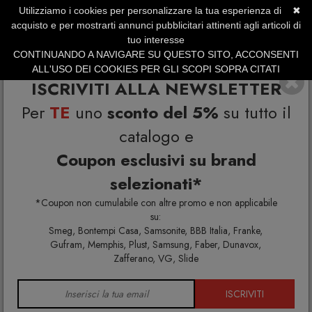
Utilizziamo i cookies per personalizzare la tua esperienza di
✖
SERVIZIO CLIENTI +39.0773.470.562
acquisto e per mostrarti annunci pubblicitari attinenti agli articoli di
SUMMER SALES | Fino al 31 Agosto
tuo interesse
CONTINUANDO A NAVIGARE SU QUESTO SITO, ACCONSENTI
ALL'USO DEI COOKIES PER GLI SCOPI SOPRA CITATI
ISCRIVITI ALLA NEWSLETTER
Per
TE
uno
sconto del 5%
su tutto il
catalogo e
Coupon esclusivi su brand
selezionati*
Home
Lifestyle
Oggetti di Design Originali
*Coupon non cumulabile con altre promo e non applicabile
su:
Smeg, Bontempi Casa, Samsonite, BBB Italia, Franke,
Gufram, Memphis, Plust, Samsung, Faber, Dunavox,
OGGETTI DI DESIGN
Zafferano, VG, Slide
ORIGINALI
ISCRIVITI