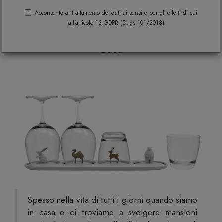
Oggetti di Design Originali: Gadget,
Acconsento al trattamento dei dati ai sensi e per gli effetti di cui
all'articolo 13 GDPR (D.lgs 101/2018)
Sculture e Accessori Unici per la Tua
Casa
Spesso nella vita di tutti i giorni quando siamo
in casa e ci troviamo a svolgere mansioni