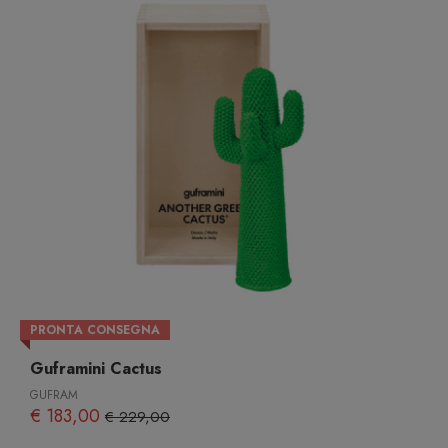
PRONTA CONSEGNA
Guframini Cactus
GUFRAM
€ 183,00
€ 229,00