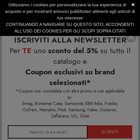
Utilizziamo i cookies per personalizzare la tua esperienza di
✖
SERVIZIO CLIENTI +39.0773.470.562
acquisto e per mostrarti annunci pubblicitari attinenti agli articoli di
SUMMER SALES | Fino al 40% di Sconto
tuo interesse
CONTINUANDO A NAVIGARE SU QUESTO SITO, ACCONSENTI
ALL'USO DEI COOKIES PER GLI SCOPI SOPRA CITATI
ISCRIVITI ALLA NEWSLETTER
Per
TE
uno
sconto del 5%
su tutto il
catalogo e
Coupon esclusivi su brand
selezionati*
Home
Cucina
Carrelli
*Coupon non cumulabile con altre promo e non applicabile
su:
Smeg, Bontempi Casa, Samsonite, BBB Italia, Franke,
Gufram, Memphis, Plust, Samsung, Faber, Dunavox,
CARRELLI
Zafferano, VG, Slide
ISCRIVITI
Carrelli da cucina portavivande di