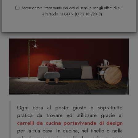
design perfetti per il tinello, cucina o
Acconsento al trattamento dei dati ai sensi e per gli effetti di cui
all'articolo 13 GDPR (D.lgs 101/2018)
sala da pranzo
Ogni cosa al posto giusto e soprattutto
pratica da trovare ed utilizzare grazie ai
carrelli da cucina portavivande di design
per la tua casa. In cucina, nel tinello o nella