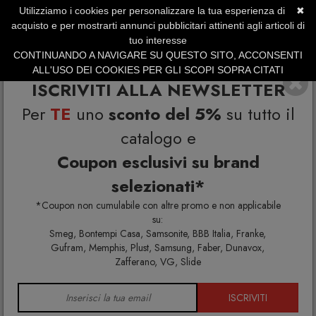
Utilizziamo i cookies per personalizzare la tua esperienza di
✖
SERVIZIO CLIENTI +39.0773.470.562
acquisto e per mostrarti annunci pubblicitari attinenti agli articoli di
SUMMER SALES | Fino al 31 Agosto
tuo interesse
CONTINUANDO A NAVIGARE SU QUESTO SITO, ACCONSENTI
ALL'USO DEI COOKIES PER GLI SCOPI SOPRA CITATI
ISCRIVITI ALLA NEWSLETTER
Per
TE
uno
sconto del 5%
su tutto il
catalogo e
Coupon esclusivi su brand
selezionati*
Home
Arredo interno
Mensole
*Coupon non cumulabile con altre promo e non applicabile
su:
Smeg, Bontempi Casa, Samsonite, BBB Italia, Franke,
Gufram, Memphis, Plust, Samsung, Faber, Dunavox,
MENSOLE
Zafferano, VG, Slide
ISCRIVITI
Mensole design moderne per la tua