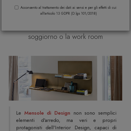
casa in metallo, vetro, legno o
Acconsento al trattamento dei dati ai sensi e per gli effetti di cui
all'articolo 13 GDPR (D.lgs 101/2018)
materiali plastici per arredare il living,
la camera da letto, la cucina, il
soggiorno o la work room
Le
Mensole di Design
non sono semplici
elementi d'arredo, ma veri e propri
protagonisti dell'Interior Design, capaci di