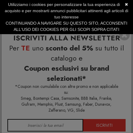
Utilizziamo i cookies per personalizzare la tua esperienza di
✖
SERVIZIO CLIENTI +39.0773.470.562
acquisto e per mostrarti annunci pubblicitari attinenti agli articoli di
SUMMER SALES | Fino al 31 Agosto
tuo interesse
CONTINUANDO A NAVIGARE SU QUESTO SITO, ACCONSENTI
ALL'USO DEI COOKIES PER GLI SCOPI SOPRA CITATI
ISCRIVITI ALLA NEWSLETTER
Per
TE
uno
sconto del 5%
su tutto il
catalogo e
Coupon esclusivi su brand
selezionati*
Home
Arredo interno
Consolle allungabili
*Coupon non cumulabile con altre promo e non applicabile
su:
Smeg, Bontempi Casa, Samsonite, BBB Italia, Franke,
Gufram, Memphis, Plust, Samsung, Faber, Dunavox,
CONSOLLE
Zafferano, VG, Slide
ALLUNGABILI
ISCRIVITI