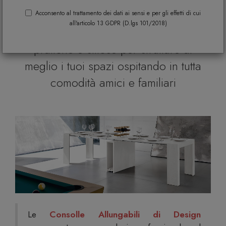
Consolle allungabili di design
Acconsento al trattamento dei dati ai sensi e per gli effetti di cui
all'articolo 13 GDPR (D.lgs 101/2018)
moderne con soluzioni salvaspazio
pratiche e stilose per sfruttare al
meglio i tuoi spazi ospitando in tutta
comodità amici e familiari
Le
Consolle Allungabili di Design