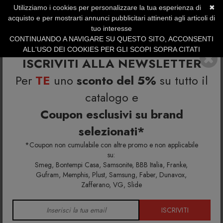
Utilizziamo i cookies per personalizzare la tua esperienza di
✖
SERVIZIO CLIENTI +39.0773.470.562
acquisto e per mostrarti annunci pubblicitari attinenti agli articoli di
SUMMER SALES | Fino al 31 Agosto
tuo interesse
CONTINUANDO A NAVIGARE SU QUESTO SITO, ACCONSENTI
ALL'USO DEI COOKIES PER GLI SCOPI SOPRA CITATI
ISCRIVITI ALLA NEWSLETTER
Per
TE
uno
sconto del 5%
su tutto il
catalogo e
Coupon esclusivi su brand
selezionati*
Home
Metodi di pagamento
*Coupon non cumulabile con altre promo e non applicabile
Metodi di pagamento
su:
Smeg, Bontempi Casa, Samsonite, BBB Italia, Franke,
Gufram, Memphis, Plust, Samsung, Faber, Dunavox,
Designperte.it mette a disposizione dei suoi clienti i
Zafferano, VG, Slide
seguenti metodi di pagamento:
PayPal
ISCRIVITI
PayPal3*
(Paga in 3 rate è disponibile per acquisti