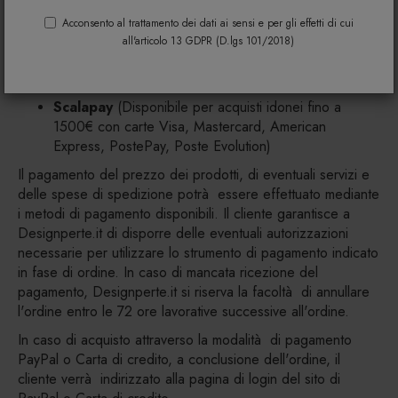
idonei da 30€ a 2000€ )
Acconsento al trattamento dei dati ai sensi e per gli effetti di cui
Amazon Pay
Verrà incassato in prossimità
(
all'articolo 13 GDPR (D.lgs 101/2018)
dell'approntamento della merce
)
Carta di credito
Bonifico bancario
Scalapay
(Disponibile per acquisti idonei fino a
1500€ con carte Visa, Mastercard, American
Express, PostePay, Poste Evolution)
Il pagamento del prezzo dei prodotti, di eventuali servizi e
delle spese di spedizione potrà essere effettuato mediante
i metodi di pagamento disponibili. Il cliente garantisce a
Designperte.it di disporre delle eventuali autorizzazioni
necessarie per utilizzare lo strumento di pagamento indicato
in fase di ordine. In caso di mancata ricezione del
pagamento, Designperte.it si riserva la facoltà di annullare
l'ordine entro le 72 ore lavorative successive all'ordine.
In caso di acquisto attraverso la modalità di pagamento
PayPal o Carta di credito, a conclusione dell'ordine, il
cliente verrà indirizzato alla pagina di login del sito di