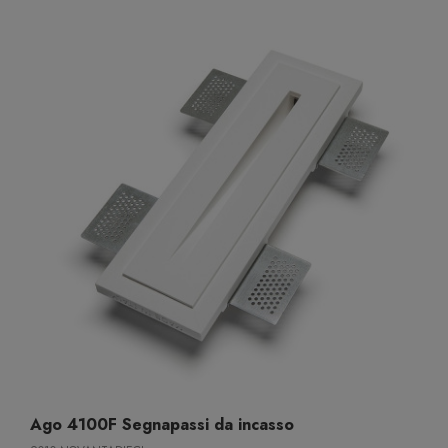
Ago 4100F Segnapassi da incasso