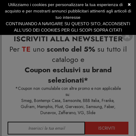
Utilizziamo i cookies per personalizzare la tua esperienza di
✖
SERVIZIO CLIENTI +39.0773.470.562
acquisto e per mostrarti annunci pubblicitari attinenti agli articoli di
SUMMER SALES | Fino al 40% di Sconto
tuo interesse
CONTINUANDO A NAVIGARE SU QUESTO SITO, ACCONSENTI
ALL'USO DEI COOKIES PER GLI SCOPI SOPRA CITATI
ISCRIVITI ALLA NEWSLETTER
Per
TE
uno
sconto del 5%
su tutto il
catalogo e
Coupon esclusivi su brand
selezionati*
Home
Illuminazione
Lampade da incasso
*Coupon non cumulabile con altre promo e non applicabile
su:
Smeg, Bontempi Casa, Samsonite, BBB Italia, Franke,
Gufram, Memphis, Plust, Gervasoni, Samsung, Faber,
LAMPADE DA
Dunavox, Zafferano, VG, Slide
INCASSO
ISCRIVITI