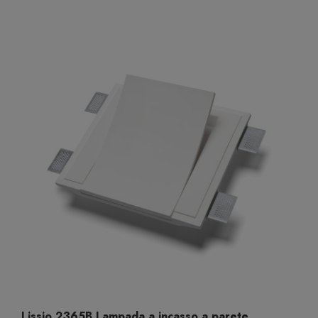
Lissio 2365B Lampada a incasso a parete