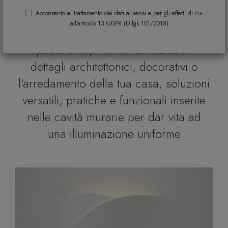
Le Migliori Lampade da Incasso di
Acconsento al trattamento dei dati ai sensi e per gli effetti di cui
all'articolo 13 GDPR (D.lgs 101/2018)
Design Indoor e Outdoor per interni
pubblici e privati e fai risaltare i
dettagli architettonici, decorativi o
l’arredamento della tua casa, soluzioni
versatili, pratiche e funzionali inserite
nelle cavità murarie per dar vita ad
una illuminazione uniforme