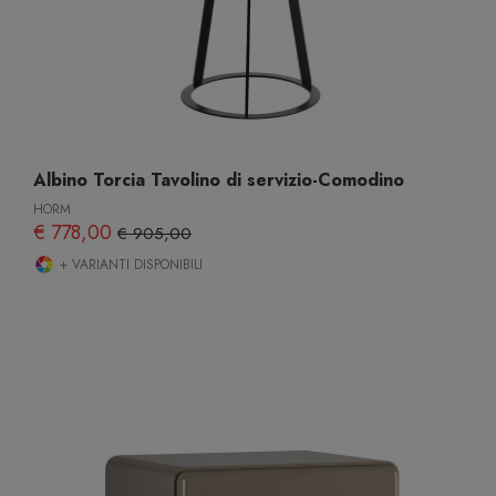
Albino Torcia Tavolino di servizio-Comodino
HORM
€ 778,00
€ 905,00
+ VARIANTI DISPONIBILI