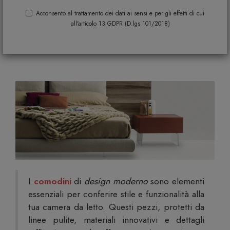
trasformare la tua camera da letto in
Acconsento al trattamento dei dati ai sensi e per gli effetti di cui
all'articolo 13 GDPR (D.lgs 101/2018)
uno spazio intimo e confortevole con
stile ed eleganza
I
comodini
di
design moderno
sono elementi
essenziali per conferire stile e funzionalità alla
tua camera da letto. Questi pezzi, protetti da
linee pulite, materiali innovativi e dettagli