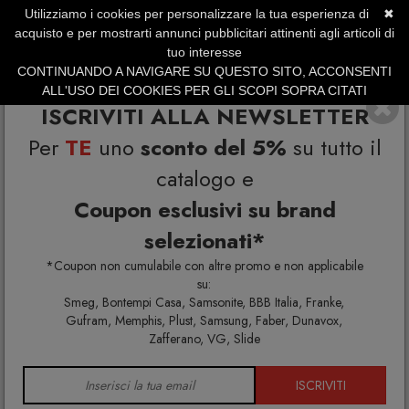
Utilizziamo i cookies per personalizzare la tua esperienza di
✖
SERVIZIO CLIENTI +39.0773.470.562
acquisto e per mostrarti annunci pubblicitari attinenti agli articoli di
SUMMER SALES | Fino al 31 Agosto
tuo interesse
CONTINUANDO A NAVIGARE SU QUESTO SITO, ACCONSENTI
ALL'USO DEI COOKIES PER GLI SCOPI SOPRA CITATI
ISCRIVITI ALLA NEWSLETTER
Per
TE
uno
sconto del 5%
su tutto il
catalogo e
Coupon esclusivi su brand
selezionati*
Home
Arredo interno
Comodini
*Coupon non cumulabile con altre promo e non applicabile
su:
Smeg, Bontempi Casa, Samsonite, BBB Italia, Franke,
Gufram, Memphis, Plust, Samsung, Faber, Dunavox,
COMODINI
Zafferano, VG, Slide
ISCRIVITI
Comodini di design moderno per