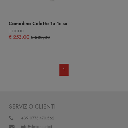
Comodino Colette 1a-1c sx
BIZZOTTO
€ 253,00
€ 330,00
1
SERVIZIO CLIENTI
+39 0773.470.562
info@designperte.it