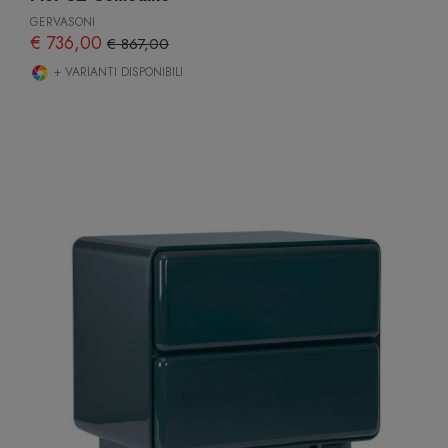
GERVASONI
€ 736,00
€ 867,00
+ VARIANTI DISPONIBILI