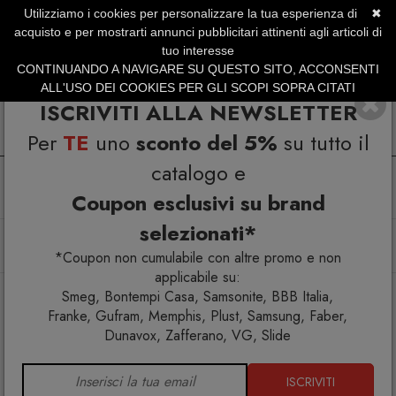
Utilizziamo i cookies per personalizzare la tua esperienza di
✖
SERVIZIO CLIENTI +39.0773.470.562
acquisto e per mostrarti annunci pubblicitari attinenti agli articoli di
SUMMER SALES | Fino al 31 Agosto
tuo interesse
CONTINUANDO A NAVIGARE SU QUESTO SITO, ACCONSENTI
ALL'USO DEI COOKIES PER GLI SCOPI SOPRA CITATI
ISCRIVITI ALLA NEWSLETTER
Per
TE
uno
sconto del 5%
su tutto il
catalogo e
Coupon esclusivi su brand
selezionati*
Home
Arredo interno
Mobili contenitori
Credenza 2 ante 3 cassetti Isar
*Coupon non cumulabile con altre promo e non
applicabile su:
Smeg, Bontempi Casa, Samsonite, BBB Italia,
Franke, Gufram, Memphis, Plust, Samsung, Faber,
Dunavox, Zafferano, VG, Slide
ISCRIVITI