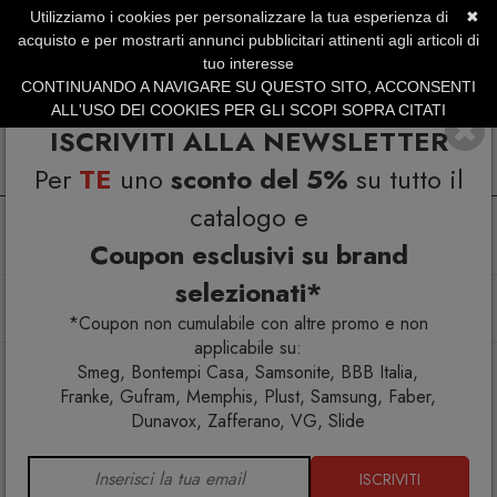
Utilizziamo i cookies per personalizzare la tua esperienza di
✖
SERVIZIO CLIENTI +39.0773.470.562
acquisto e per mostrarti annunci pubblicitari attinenti agli articoli di
SUMMER SALES | Fino al 31 Agosto
tuo interesse
CONTINUANDO A NAVIGARE SU QUESTO SITO, ACCONSENTI
ALL'USO DEI COOKIES PER GLI SCOPI SOPRA CITATI
ISCRIVITI ALLA NEWSLETTER
Per
TE
uno
sconto del 5%
su tutto il
catalogo e
Coupon esclusivi su brand
selezionati*
Home
Arredo interno
Mobili contenitori
Tinello Italiano Contenitore MP008
*Coupon non cumulabile con altre promo e non
applicabile su:
Smeg, Bontempi Casa, Samsonite, BBB Italia,
Franke, Gufram, Memphis, Plust, Samsung, Faber,
Dunavox, Zafferano, VG, Slide
ISCRIVITI