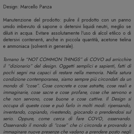
Design: Marcello Panza
Manutenzione del prodotto: pulire il prodotto con un panno
umido imbevuto di sapone o detersivi liquidi neutri, meglio se
diluiti in acqua. Evitare assolutamente l'uso di alcol etilico o di
detersivi contenenti, anche in piccola quantità, acetone tielina
e ammoniaca (solventi in generale).
Tornano le “NOT COMMON THINGS” di COVO ad arricchire
il “dizionario” del design. Oggetti semplici e sapienti, fatti di
pochi segni ma capaci di restare nella memoria. Nella satura
condizione contemporanea, siamo sempre più circondati da un
mondo di “cose”. Cose concrete e cose astratte, cose reali e
immaginarie, cose sacre e cose profane, cose che servono e
che non servono, cose buone e cose cattive. Il Design si
occupa di queste cose e può farlo in molti modi: ripensando,
inventando, copiando, rivestendo, giocando o prendendosi sul
serio. Oppure, come cerca di fare COVO, osservando.
Osservando il mondo di “cose” che ci circonda e provando a
immaginare nuove presenze che vadano a prendere posto negli