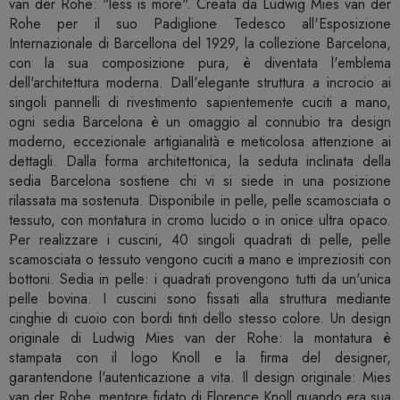
van der Rohe: "less is more". Creata da Ludwig Mies van der
Rohe per il suo Padiglione Tedesco all'Esposizione
Internazionale di Barcellona del 1929, la collezione Barcelona,
​​con la sua composizione pura, è diventata l'emblema
dell'architettura moderna. Dall'elegante struttura a incrocio ai
singoli pannelli di rivestimento sapientemente cuciti a mano,
ogni sedia Barcelona è un omaggio al connubio tra design
moderno, eccezionale artigianalità e meticolosa attenzione ai
dettagli. Dalla forma architettonica, la seduta inclinata della
sedia Barcelona sostiene chi vi si siede in una posizione
rilassata ma sostenuta. Disponibile in pelle, pelle scamosciata o
tessuto, con montatura in cromo lucido o in onice ultra opaco.
Per realizzare i cuscini, 40 singoli quadrati di pelle, pelle
scamosciata o tessuto vengono cuciti a mano e impreziositi con
bottoni. Sedia in pelle: i quadrati provengono tutti da un'unica
pelle bovina. I cuscini sono fissati alla struttura mediante
cinghie di cuoio con bordi tinti dello stesso colore. Un design
originale di Ludwig Mies van der Rohe: la montatura è
stampata con il logo Knoll e la firma del designer,
garantendone l'autenticazione a vita. Il design originale: Mies
van der Rohe, mentore fidato di Florence Knoll quando era sua