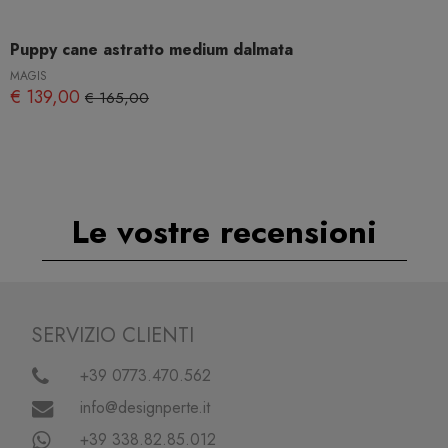
Puppy cane astratto medium dalmata
MAGIS
€ 139,00
€ 165,00
Le vostre recensioni
SERVIZIO CLIENTI
+39 0773.470.562
info@designperte.it
+39 338.82.85.012