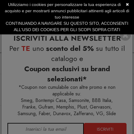
Utilizziamo i cookies per personalizzare la tua esperienza di
✖
SERVIZIO CLIENTI +39.0773.470.562
acquisto e per mostrarti annunci pubblicitari attinenti agli articoli di
SUMMER SALES | Fino al 40% di Sconto
tuo interesse
CONTINUANDO A NAVIGARE SU QUESTO SITO, ACCONSENTI
ALL'USO DEI COOKIES PER GLI SCOPI SOPRA CITATI
ISCRIVITI ALLA NEWSLETTER
Per
TE
uno
sconto del 5%
su tutto il
catalogo e
Coupon esclusivi su brand
selezionati*
Home
Arredo interno
Poltrone e chaise longue
Designer famosi
*Coupon non cumulabile con altre promo e non
Knoll Mies Van Der Rohe Barcelona Poltrona Pelle Volo
applicabile su:
Bianco
Smeg, Bontempi Casa, Samsonite, BBB Italia,
Franke, Gufram, Memphis, Plust, Gervasoni,
Samsung, Faber, Dunavox, Zafferano, VG, Slide
ISCRIVITI