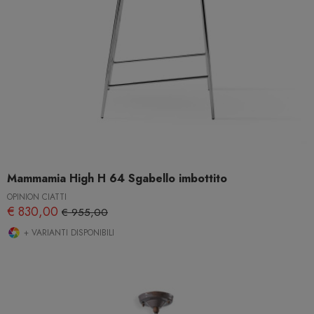
Mammamia High H 64 Sgabello imbottito
OPINION CIATTI
€ 830,00
€ 955,00
+ VARIANTI DISPONIBILI