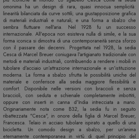
omonima ha un design di rara, quasi innocua semplicità:
linearità bilanciata da curve sottili; una giustapposizione grafica
di materiali industriali e naturali; e una forma a sbalzo che
sembra fluttuare nell'aria. Nel 1928 fu un successo
internazionale. All'epoca non esisteva nulla di simile, e la sua
forma iconica si dimostra di una contemporaneità senza sforzo
con il passare dei decenni. Progettata nel 1928, la sedia
Cesca di Marcel Breuer coniugava l'artigianato tradizionale con
metodi e materiali industriali, contribuendo a rendere i mobili in
tubolare d'acciaio un'attrazione internazionale e un'istituzione
moderna. La forma a sbalzo sfrutta le possibilità uniche del
materiale e conferisce alla sedia maggiore flessibilità e
comfort. Disponibile nelle versioni con braccioli e senza
braccioli, con seduta e schienale completamente imbottiti,
oppure con inserti in canna d'India intrecciata a mano.
Originariamente nota come B32, la sedia fu in seguito
ribattezzata "Cesca", in onore della figlia di Marcel Breuer,
Francesca. Telaio in acciaio tubolare ispirato a quello di una
bicicletta. Un comodo design a sbalzo, per un'anima
eternamente contemporanea in virtù di quel principio del