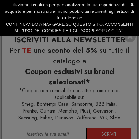
Utilizziamo i cookies per personalizzare la tua esperienza di
✖
SERVIZIO CLIENTI +39.0773.470.562
acquisto e per mostrarti annunci pubblicitari attinenti agli articoli di
SUMMER SALES | Fino al 40% di Sconto
tuo interesse
CONTINUANDO A NAVIGARE SU QUESTO SITO, ACCONSENTI
ALL'USO DEI COOKIES PER GLI SCOPI SOPRA CITATI
ISCRIVITI ALLA NEWSLETTER
Per
TE
uno
sconto del 5%
su tutto il
catalogo e
Coupon esclusivi su brand
selezionati*
Home
Arredo interno
Sgabelli
Designer famosi
Knoll Breuer Cesca Sgabello Bar faggio naturale
*Coupon non cumulabile con altre promo e non
applicabile su:
Smeg, Bontempi Casa, Samsonite, BBB Italia,
Franke, Gufram, Memphis, Plust, Gervasoni,
Samsung, Faber, Dunavox, Zafferano, VG, Slide
ISCRIVITI