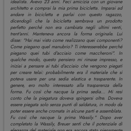
idealista. Avevo 23 anni. Feci amicizia con un giovane
architetto e comprai la mia prima bicicletta. Imparai ad
andare in bicicletta e parlai con questo ragazzo,
dicendogli che la bicicletta sembrava un prodotto
perfetto perché non era cambiata negli ultimi venti,
trent'anni. Manteneva ancora la forma originale. Lui
disse: "Hai mai visto come realizzano quei componenti?
Come piegano quel manubrio? Ti interesserebbe perché
piegano quei tubi d'acciaio come maccheroni". In
qualche modo, questo pensiero mi rimase impresso, e
iniziai a pensare ai tubi d'acciaio che vengono piegati
per creare telai: probabilmente era il materiale che si
poteva usare per una sedia elastica e trasparente. In
genere, ero molto interessato alla trasparenza della
forma. Fu così che nacque la prima sedia... Mi resi
conto che la piegatura doveva spingersi oltre. Doveva
essere piegata solo senza punti di saldatura, in modo da
poter essere anche cromata in alcune parti e assemblata.
Fu così che nacque la prima Wassily." Dopo aver
completato la Wassily, Breuer sentì che il potenziale di
eleganza del materiale non era ancora stato pienamente