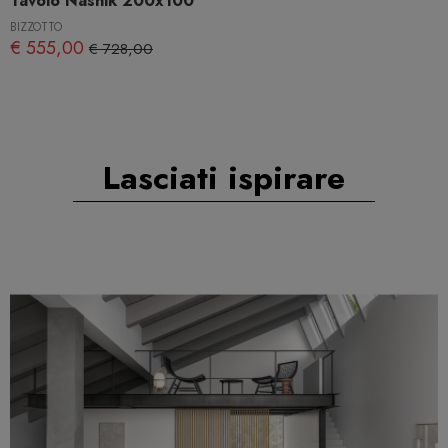
Tavolo Nashik 200x100
BIZZOTTO
€ 555,00
€ 728,00
Lasciati ispirare