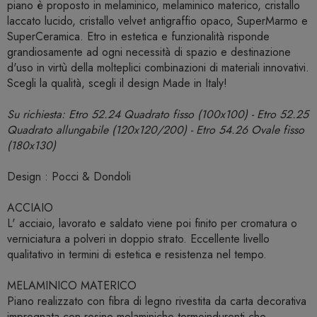
piano è proposto in melaminico, melaminico materico, cristallo
laccato lucido, cristallo velvet antigraffio opaco, SuperMarmo e
SuperCeramica. Etro in estetica e funzionalità risponde
grandiosamente ad ogni necessità di spazio e destinazione
d'uso in virtù della molteplici combinazioni di materiali innovativi.
Scegli la qualità, scegli il design Made in Italy!
Su richiesta: Etro 52.24 Quadrato fisso (100x100) - Etro 52.25
Quadrato allungabile (120x120/200) - Etro 54.26 Ovale fisso
(180x130)
Design : Pocci & Dondoli
ACCIAIO
L' acciaio, lavorato e saldato viene poi finito per cromatura o
verniciatura a polveri in doppio strato. Eccellente livello
qualitativo in termini di estetica e resistenza nel tempo.
MELAMINICO MATERICO
Piano realizzato con fibra di legno rivestita da carta decorativa
impregnata con resine melaminiche termoindurenti che