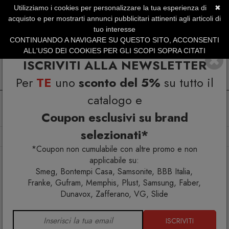
Utilizziamo i cookies per personalizzare la tua esperienza di
✖
SERVIZIO CLIENTI +39.0773.470.562
acquisto e per mostrarti annunci pubblicitari attinenti agli articoli di
SUMMER SALES | Fino al 40% di Sconto
tuo interesse
CONTINUANDO A NAVIGARE SU QUESTO SITO, ACCONSENTI
ALL'USO DEI COOKIES PER GLI SCOPI SOPRA CITATI
ISCRIVITI ALLA NEWSLETTER
Per
TE
uno
sconto del 5%
su tutto il
catalogo e
Coupon esclusivi su brand
selezionati*
Home
Arredo interno
Tavoli
Tavolo Etro 54.16
*Coupon non cumulabile con altre promo e non
applicabile su:
Smeg, Bontempi Casa, Samsonite, BBB Italia,
Franke, Gufram, Memphis, Plust, Samsung, Faber,
Dunavox, Zafferano, VG, Slide
ISCRIVITI