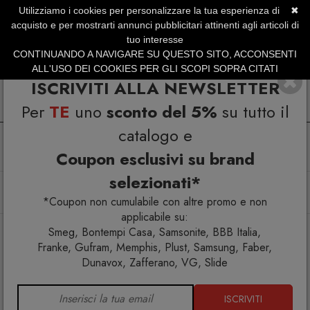
Utilizziamo i cookies per personalizzare la tua esperienza di
✖
SERVIZIO CLIENTI +39.0773.470.562
acquisto e per mostrarti annunci pubblicitari attinenti agli articoli di
SUMMER SALES | Fino al 31 Agosto
tuo interesse
CONTINUANDO A NAVIGARE SU QUESTO SITO, ACCONSENTI
ALL'USO DEI COOKIES PER GLI SCOPI SOPRA CITATI
ISCRIVITI ALLA NEWSLETTER
Per
TE
uno
sconto del 5%
su tutto il
catalogo e
Coupon esclusivi su brand
selezionati*
Home
Complementi
Tappeti
Le Marche Tappeto 200x300
*Coupon non cumulabile con altre promo e non
applicabile su:
Smeg, Bontempi Casa, Samsonite, BBB Italia,
Franke, Gufram, Memphis, Plust, Samsung, Faber,
Dunavox, Zafferano, VG, Slide
ISCRIVITI