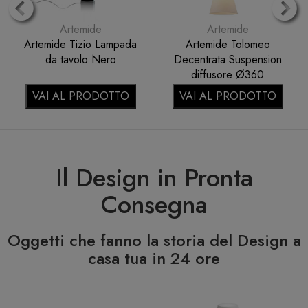
Artemide
Artemide
Artemide Tizio Lampada
Artemide Tolomeo
da tavolo Nero
Decentrata Suspension
diffusore Ø360
pergamena 0780020A
VAI AL PRODOTTO
VAI AL PRODOTTO
Il Design in Pronta
Consegna
Oggetti che fanno la storia del Design a
casa tua in 24 ore