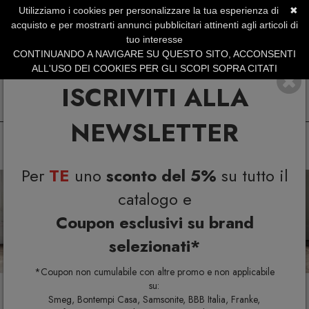
Utilizziamo i cookies per personalizzare la tua esperienza di
✖
SERVIZIO CLIENTI +39.0773.470.562
acquisto e per mostrarti annunci pubblicitari attinenti agli articoli di
SUMMER SALES | Fino al 31 Agosto
tuo interesse
CONTINUANDO A NAVIGARE SU QUESTO SITO, ACCONSENTI
ALL'USO DEI COOKIES PER GLI SCOPI SOPRA CITATI
ISCRIVITI ALLA
NEWSLETTER
Per
TE
uno
sconto del 5%
su tutto il
Previous
N
catalogo e
Coupon esclusivi su brand
selezionati*
*Coupon non cumulabile con altre promo e non applicabile
su:
Smeg, Bontempi Casa, Samsonite, BBB Italia, Franke,