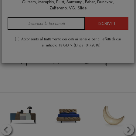
®
DESIGNPER
TE
.IT
è
Gufram, Memphis, Plust, Samsung, Faber, Dunavox,
Zafferano, VG, Slide
Arredamento di
ISCRIVITI
Design per la tua casa
Acconsento al trattamento dei dati ai sensi e per gli effetti di cui
all'articolo 13 GDPR (D.lgs 101/2018)
Home Lovers Shop