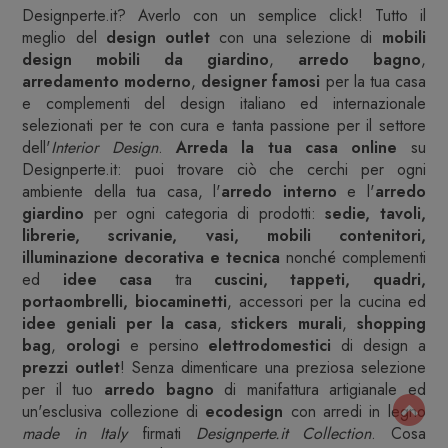
Designperte.it? Averlo con un semplice click! Tutto il
meglio del
design outlet
con una selezione di
mobili
design
mobili da giardino
,
arredo bagno
,
arredamento moderno
,
designer famosi
per la tua casa
e complementi del design italiano ed internazionale
selezionati per te con cura e tanta passione per il settore
dell'
Interior Design
.
Arreda la tua casa online
su
Designperte.it: puoi trovare ciò che cerchi per ogni
ambiente della tua casa, l'
arredo interno
e l'
arredo
giardino
per ogni categoria di prodotti:
sedie, tavoli,
librerie, scrivanie, vasi, mobili contenitori,
illuminazione decorativa e tecnica
nonché complementi
ed
idee casa
tra
cuscini, tappeti, quadri,
portaombrelli, biocaminetti
, accessori per la cucina ed
idee geniali per la casa
,
stickers murali
,
shopping
bag
,
orologi
e persino
elettrodomestici
di design a
prezzi outlet
! Senza dimenticare una preziosa selezione
per il tuo
arredo bagno
di manifattura artigianale ed
un'esclusiva collezione di
ecodesign
con arredi in legno
made in Italy
firmati
Designperte.it Collection
. Cosa