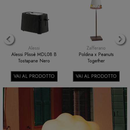
Alessi
Zafferano
Alessi Plissè MDL08 B
Poldina x Peanuts
Tostapane Nero
Together
VAI AL PRODOTTO
VAI AL PRODOTTO
Previous
N