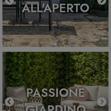
ALL'APERTO
Previous
N
PASSIONE
GIARDINO