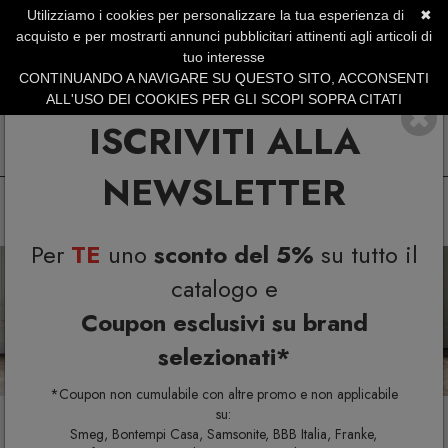
Utilizziamo i cookies per personalizzare la tua esperienza di
✖
SERVIZIO CLIENTI +39.0773.470.562
acquisto e per mostrarti annunci pubblicitari attinenti agli articoli di
SUMMER SALES | Fino al 31 Agosto
tuo interesse
CONTINUANDO A NAVIGARE SU QUESTO SITO, ACCONSENTI
ALL'USO DEI COOKIES PER GLI SCOPI SOPRA CITATI
ISCRIVITI ALLA
NEWSLETTER
Per
TE
uno
sconto del 5%
su tutto il
Previous
N
catalogo e
Coupon esclusivi su brand
selezionati*
*Coupon non cumulabile con altre promo e non applicabile
su:
Smeg, Bontempi Casa, Samsonite, BBB Italia, Franke,