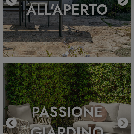
ALL'APERTO
Previous
N
PASSIONE
GIARDINO