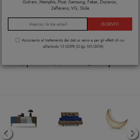
®
DESIGNPER
TE
.IT
è
Gufram, Memphis, Plust, Samsung, Faber, Dunavox,
Zafferano, VG, Slide
Arredamento di
ISCRIVITI
Design per la tua casa
Acconsento al trattamento dei dati ai sensi e per gli effetti di cui
all'articolo 13 GDPR (D.lgs 101/2018)
Home Lovers Shop