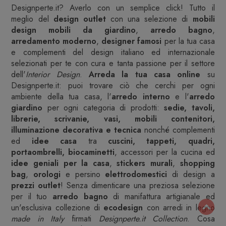
Designperte.it? Averlo con un semplice click! Tutto il
meglio del
design outlet
con una selezione di
mobili
design
mobili da giardino
,
arredo bagno
,
arredamento moderno
,
designer famosi
per la tua casa
e complementi del design italiano ed internazionale
selezionati per te con cura e tanta passione per il settore
dell'
Interior Design
.
Arreda la tua casa online
su
Designperte.it: puoi trovare ciò che cerchi per ogni
ambiente della tua casa, l'
arredo interno
e l'
arredo
giardino
per ogni categoria di prodotti:
sedie, tavoli,
librerie, scrivanie, vasi, mobili contenitori,
illuminazione decorativa e tecnica
nonché complementi
ed
idee casa
tra
cuscini, tappeti, quadri,
portaombrelli, biocaminetti
, accessori per la cucina ed
idee geniali per la casa
,
stickers murali
,
shopping
bag
,
orologi
e persino
elettrodomestici
di design a
prezzi outlet
! Senza dimenticare una preziosa selezione
per il tuo
arredo bagno
di manifattura artigianale ed
un'esclusiva collezione di
ecodesign
con arredi in legno
made in Italy
firmati
Designperte.it Collection
. Cosa