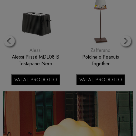
Alessi
Zafferano
Alessi Plissè MDL08 B
Poldina x Peanuts
Tostapane Nero
Together
VAI AL PRODOTTO
VAI AL PRODOTTO
Previous
N