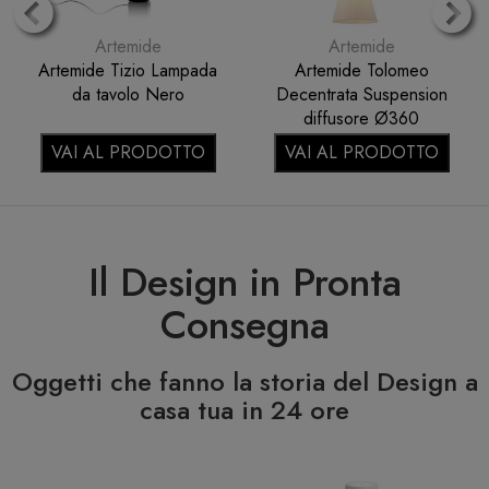
Artemide
Artemide
Artemide Tizio Lampada
Artemide Tolomeo
da tavolo Nero
Decentrata Suspension
diffusore Ø360
pergamena 0780020A
VAI AL PRODOTTO
VAI AL PRODOTTO
Il Design in Pronta
Consegna
Oggetti che fanno la storia del Design a
casa tua in 24 ore