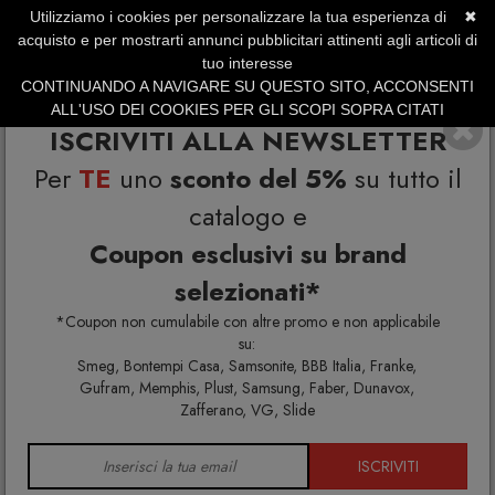
Utilizziamo i cookies per personalizzare la tua esperienza di
✖
SERVIZIO CLIENTI +39.0773.470.562
acquisto e per mostrarti annunci pubblicitari attinenti agli articoli di
SUMMER SALES | Fino al 31 Agosto
tuo interesse
CONTINUANDO A NAVIGARE SU QUESTO SITO, ACCONSENTI
ALL'USO DEI COOKIES PER GLI SCOPI SOPRA CITATI
ISCRIVITI ALLA NEWSLETTER
Per
TE
uno
sconto del 5%
su tutto il
catalogo e
Coupon esclusivi su brand
selezionati*
Home
FontanaArte
*Coupon non cumulabile con altre promo e non applicabile
su:
Smeg, Bontempi Casa, Samsonite, BBB Italia, Franke,
Gufram, Memphis, Plust, Samsung, Faber, Dunavox,
Zafferano, VG, Slide
ISCRIVITI