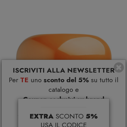
ISCRIVITI ALLA NEWSLETTER
Per
TE
uno
sconto del 5%
su tutto il
catalogo e
Coupon esclusivi su brand
selezionati*
EXTRA
SCONTO
5%
*Coupon non cumulabile con altre promo e non
applicabile su:
USA IL CODICE