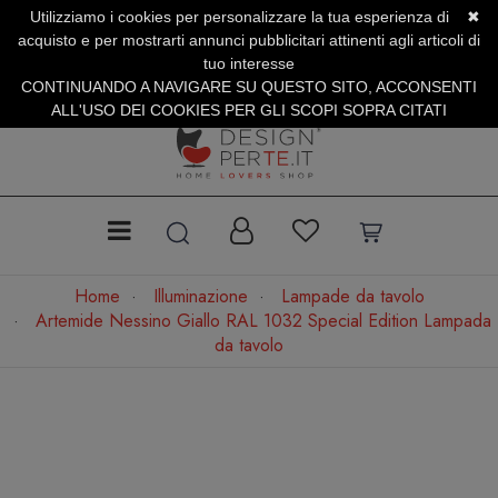
Utilizziamo i cookies per personalizzare la tua esperienza di
✖
SERVIZIO CLIENTI +39.0773.470.562
acquisto e per mostrarti annunci pubblicitari attinenti agli articoli di
SUMMER SALES | Fino al 40% di Sconto
tuo interesse
CONTINUANDO A NAVIGARE SU QUESTO SITO, ACCONSENTI
ALL'USO DEI COOKIES PER GLI SCOPI SOPRA CITATI
Home
Illuminazione
Lampade da tavolo
Artemide Nessino Giallo RAL 1032 Special Edition Lampada
da tavolo