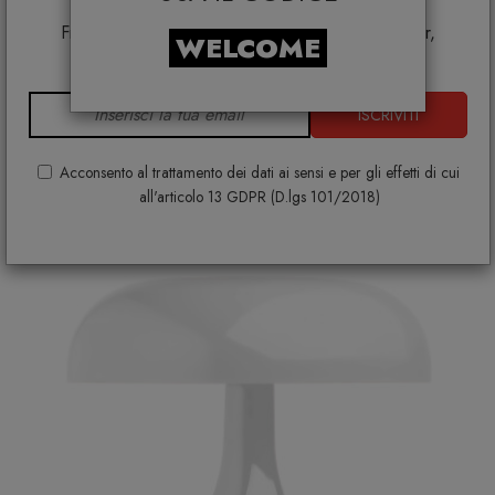
Smeg, Bontempi Casa, Samsonite, BBB Italia,
Franke, Gufram, Memphis, Plust, Samsung, Faber,
Artemide Nessino Arancio Lampada da tavolo
WELCOME
Dunavox, Zafferano, VG, Slide
ARTEMIDE
€ 164,00
€ 205,00
ISCRIVITI
Acconsento al trattamento dei dati ai sensi e per gli effetti di cui
all'articolo 13 GDPR (D.lgs 101/2018)