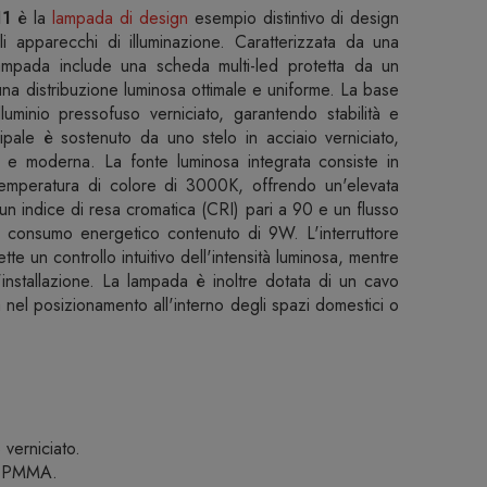
11
è la
lampada di design
esempio distintivo di design
 apparecchi di illuminazione. Caratterizzata da una
 lampada include una scheda multi-led protetta da un
a distribuzione luminosa ottimale e uniforme. La base
luminio pressofuso verniciato, garantendo stabilità e
ipale è sostenuto da uno stelo in acciaio verniciato,
 e moderna. La fonte luminosa integrata consiste in
peratura di colore di 3000K, offrendo un'elevata
 un indice di resa cromatica (CRI) pari a 90 e un flusso
 consumo energetico contenuto di 9W. L'interruttore
e un controllo intuitivo dell'intensità luminosa, mentre
 l'installazione. La lampada è inoltre dotata di un cavo
tà nel posizionamento all'interno degli spazi domestici o
verniciato.
in PMMA.