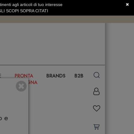
nenti agli articoli di tuo interesse
✖
SERVIZIO CLIENTI +39.0773.470.562
LI SCOPI SOPRA CITATI
E
PRONTA
BRANDS
B2B
CONSEGNA
o e