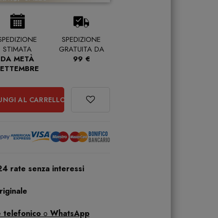
SPEDIZIONE
SPEDIZIONE
STIMATA
GRATUITA DA
DA METÀ
99 €
SETTEMBRE
UNGI AL CARRELLO
24 rate senza interessi
iginale
 telefonico
o
WhatsApp