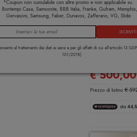
*Coupon non cumulabile con altre promo e non applicabile su:
 Bontempi Casa, Samsonite, BBB Italia, Franke, Gufram, Memphis, 
Illuminazione
Lampade da terra
Lost Lampada da terra 
Gervasoni, Samsung, Faber, Dunavox, Zafferano, VG, Slide
ISCRIVITI
Lost Lampad
111
nsento al trattamento dei dati ai sensi e per gli effetti di cui all'articolo 13 GD
101/2018)
MAGIS
€ 500,00
€ 59
Prezzo di listino