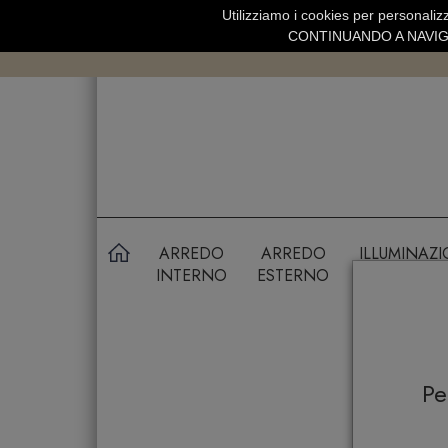
Utilizziamo i cookies per personalizz
SPEDIZIONE GRATUITA SOPRA 99 
CONTINUANDO A NAVIGA
ARREDO
ARREDO
ILLUMINAZ
INTERNO
ESTERNO
P