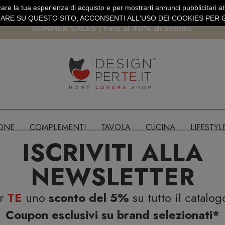
are la tua esperienza di acquisto e per mostrarti annunci pubblicitari atti
EURO
PAGAMENTO SICURO PAYPAL · CARTA DI CREDITO
RE SU QUESTO SITO, ACCONSENTI ALL'USO DEI COOKIES PER G
SUMMER SALES | Fino al 40% di Sconto
IONE
COMPLEMENTI
TAVOLA
CUCINA
LIFESTYL
ISCRIVITI ALLA
NEWSLETTER
er
TE
uno
sconto del 5%
su tutto il catalog
Coupon esclusivi su brand selezionati*