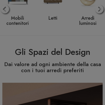
Letti
Arredi
Consolle
luminosi
allungabili
Gli Spazi del Design
Dai valore ad ogni ambiente della casa
con i tuoi arredi preferiti
Previous
N