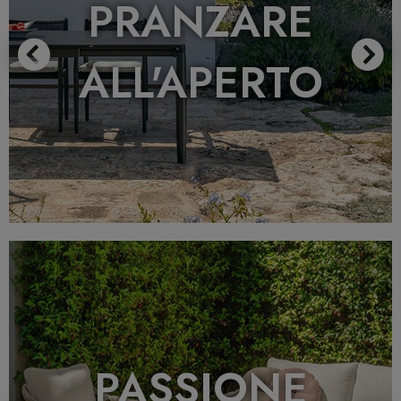
PRANZARE
ALL'APERTO
Previous
N
PASSIONE