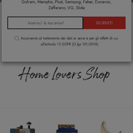
Gufram, Memphis, Plust, Samsung, Faber, Dunavox,
Zafferano, VG, Slide
®
DESIGNPER
TE
.IT
è
ISCRIVITI
Arredamento di
Acconsento al trattamento dei dati ai sensi e per gli effetti di cui
all'articolo 13 GDPR (D.lgs 101/2018)
Design per la tua casa
Home Lovers Shop