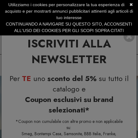
Utilizziamo i cookies per personalizzare la tua esperienza di
✖
SERVIZIO CLIENTI +39.0773.470.562
acquisto e per mostrarti annunci pubblicitari attinenti agli articoli di
SUMMER SALES | Fino al 31 Agosto
tuo interesse
CONTINUANDO A NAVIGARE SU QUESTO SITO, ACCONSENTI
ALL'USO DEI COOKIES PER GLI SCOPI SOPRA CITATI
ISCRIVITI ALLA
NEWSLETTER
Per
TE
uno
sconto del 5%
su tutto il
Previous
N
catalogo e
Coupon esclusivi su brand
selezionati*
*Coupon non cumulabile con altre promo e non applicabile
su:
Smeg, Bontempi Casa, Samsonite, BBB Italia, Franke,