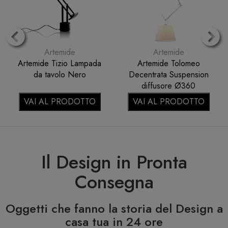
ide
Artemide
Artemid
io Lampada
Artemide Tolomeo
Artemide Ness
o Nero
Decentrata Suspension
Special Edition
diffusore Ø360
da tavol
pergamena 0780020A
RODOTTO
VAI AL PRODOTTO
VAI AL PRO
Il Design in Pronta
Consegna
Oggetti che fanno la storia del Design a
casa tua in 24 ore