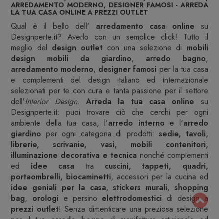
ARREDAMENTO MODERNO, DESIGNER FAMOSI - ARREDA
LA TUA CASA ONLINE A PREZZI OUTLET
Qual è il bello dell'
arredamento casa online
su
Designperte.it? Averlo con un semplice click! Tutto il
meglio del
design outlet
con una selezione di
mobili
design
mobili da giardino
,
arredo bagno
,
arredamento moderno
,
designer famosi
per la tua casa
e complementi del design italiano ed internazionale
selezionati per te con cura e tanta passione per il settore
dell'
Interior Design
.
Arreda la tua casa online
su
Designperte.it: puoi trovare ciò che cerchi per ogni
ambiente della tua casa, l'
arredo interno
e l'
arredo
giardino
per ogni categoria di prodotti:
sedie, tavoli,
librerie, scrivanie, vasi, mobili contenitori,
illuminazione decorativa e tecnica
nonché complementi
ed
idee casa
tra
cuscini, tappeti, quadri,
portaombrelli, biocaminetti
, accessori per la cucina ed
idee geniali per la casa
,
stickers murali
,
shopping
bag
,
orologi
e persino
elettrodomestici
di design a
prezzi outlet
! Senza dimenticare una preziosa selezione