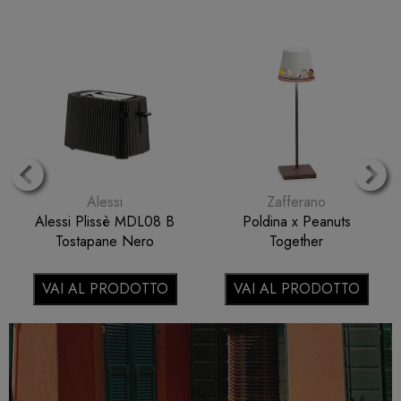
Alessi
Zafferano
Alessi Plissè MDL08 B
Poldina x Peanuts
Tostapane Nero
Together
VAI AL PRODOTTO
VAI AL PRODOTTO
Previous
N