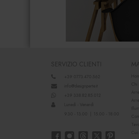
SERVIZIO CLIENTI
MA
Hom
+39 0773.470.562
Chi
info@designperte.it
Arre
+39 338.82.85.012
Arr
Lunedì - Venerdì
Illu
9.30 - 13.00 | 15.00 - 18.00
Com
Tav
Cuc