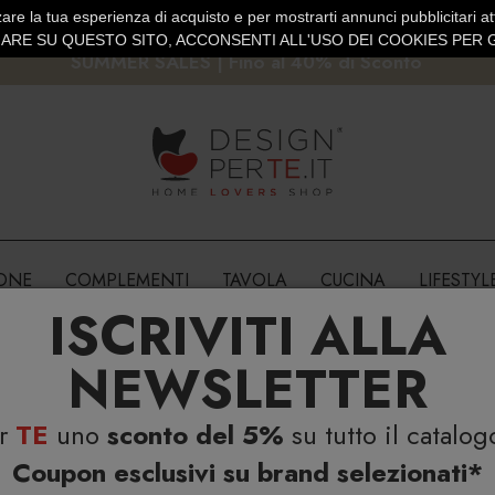
are la tua esperienza di acquisto e per mostrarti annunci pubblicitari atti
EURO
PAGAMENTO SICURO PAYPAL · CARTA DI CREDITO
RE SU QUESTO SITO, ACCONSENTI ALL'USO DEI COOKIES PER G
SUMMER SALES | Fino al 40% di Sconto
IONE
COMPLEMENTI
TAVOLA
CUCINA
LIFESTYL
ISCRIVITI ALLA
NEWSLETTER
er
TE
uno
sconto del 5%
su tutto il catalog
Coupon esclusivi su brand selezionati*