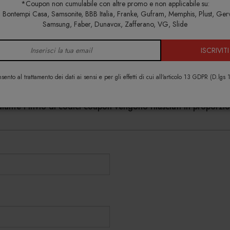
*Coupon non cumulabile con altre promo e non applicabile su:
e
Richiedi info e un'offerta personalizzata per te
Dew lampada a sospen
Bontempi Casa, Samsonite, BBB Italia, Franke, Gufram, Memphis, Plust, Ger
Samsung, Faber, Dunavox, Zafferano, VG, Slide
info e la tua offerta personalizzat
ISCRIVITI
sento al trattamento dei dati ai sensi e per gli effetti di cui all'articolo 13 GDPR (D.lgs
vere maggiori informazioni su colori, materiali e disponibilità
diante l'invio di codici coupon vengono rilasciati in proporzi