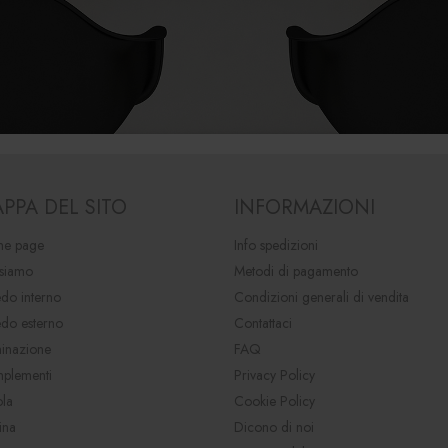
PPA DEL SITO
INFORMAZIONI
e page
Info spedizioni
 siamo
Metodi di pagamento
do interno
Condizioni generali di vendita
edo esterno
Contattaci
minazione
FAQ
plementi
Privacy Policy
ola
Cookie Policy
ina
Dicono di noi