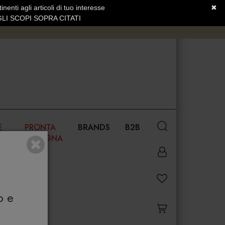
nenti agli articoli di tuo interesse
✖
SERVIZIO CLIENTI +39.0773.470.562
LI SCOPI SOPRA CITATI
E
PRONTA
BRANDS
B2B
CONSEGNA
o e