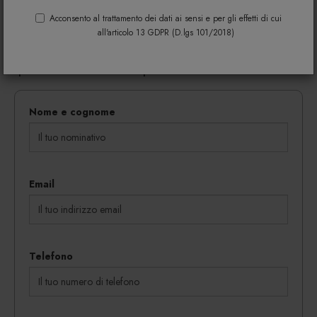
Riempi il modulo di seguito per avere maggiori
informazioni su colori, materiali e disponibilità.
Acconsento al trattamento dei dati ai sensi e per gli effetti di cui
all'articolo 13 GDPR (D.lgs 101/2018)
Gli eventuali sconti riservati mediante l'invio di codici
coupon vengono rilasciati in proporzione al
quantitativo dei beni acquistati.
Nome e cognome
Email
Telefono