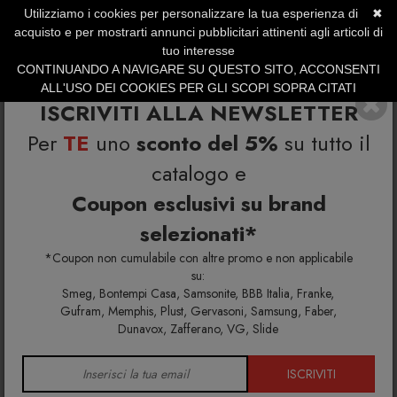
Utilizziamo i cookies per personalizzare la tua esperienza di
✖
SERVIZIO CLIENTI +39.0773.470.562
acquisto e per mostrarti annunci pubblicitari attinenti agli articoli di
SUMMER SALES | Fino al 40% di Sconto
tuo interesse
CONTINUANDO A NAVIGARE SU QUESTO SITO, ACCONSENTI
ALL'USO DEI COOKIES PER GLI SCOPI SOPRA CITATI
ISCRIVITI ALLA NEWSLETTER
Per
TE
uno
sconto del 5%
su tutto il
catalogo e
Coupon esclusivi su brand
selezionati*
Home
Richiedi info e un'offerta personalizzata per te
Orologio Capri
*Coupon non cumulabile con altre promo e non applicabile
su:
Smeg, Bontempi Casa, Samsonite, BBB Italia, Franke,
Richiedi maggiori info e la tua
Gufram, Memphis, Plust, Gervasoni, Samsung, Faber,
Dunavox, Zafferano, VG, Slide
offerta personalizzata per
Orologio Capri
ISCRIVITI