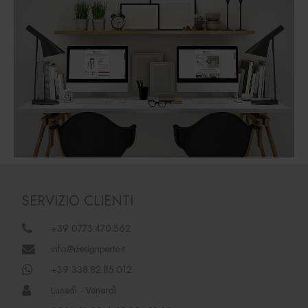
SERVIZIO CLIENTI
+39 0773.470.562
info@designperte.it
+39 338.82.85.012
Lunedì - Venerdì