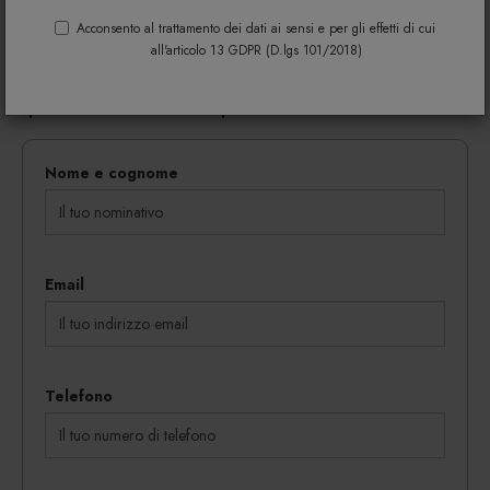
Riempi il modulo di seguito per avere maggiori
informazioni su colori, materiali e disponibilità.
Acconsento al trattamento dei dati ai sensi e per gli effetti di cui
all'articolo 13 GDPR (D.lgs 101/2018)
Gli eventuali sconti riservati mediante l'invio di codici
coupon vengono rilasciati in proporzione al
quantitativo dei beni acquistati.
Nome e cognome
Email
Telefono