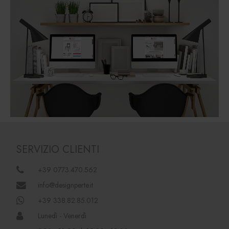
SERVIZIO CLIENTI
+39 0773.470.562
info@designperte.it
+39 338.82.85.012
Lunedì - Venerdì