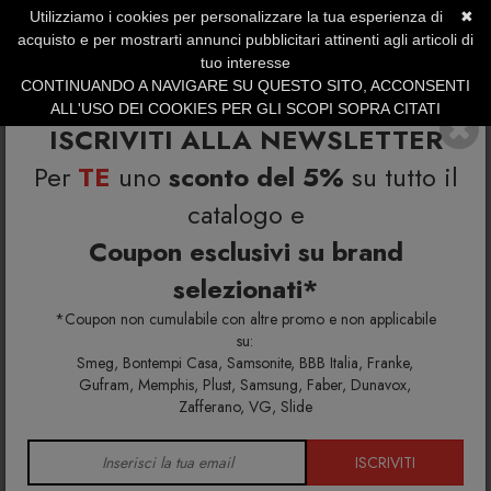
Utilizziamo i cookies per personalizzare la tua esperienza di
✖
SERVIZIO CLIENTI +39.0773.470.562
acquisto e per mostrarti annunci pubblicitari attinenti agli articoli di
SUMMER SALES | Fino al 31 Agosto
tuo interesse
CONTINUANDO A NAVIGARE SU QUESTO SITO, ACCONSENTI
ALL'USO DEI COOKIES PER GLI SCOPI SOPRA CITATI
ISCRIVITI ALLA NEWSLETTER
Per
TE
uno
sconto del 5%
su tutto il
catalogo e
Coupon esclusivi su brand
selezionati*
Home
Richiedi info e un'offerta personalizzata per te
Springtime Tavolo 160x80x75 SP3121
*Coupon non cumulabile con altre promo e non applicabile
su:
Smeg, Bontempi Casa, Samsonite, BBB Italia, Franke,
Richiedi maggiori info e la tua
Gufram, Memphis, Plust, Samsung, Faber, Dunavox,
Zafferano, VG, Slide
offerta personalizzata per
Springtime Tavolo 160x80x75
ISCRIVITI
SP3121