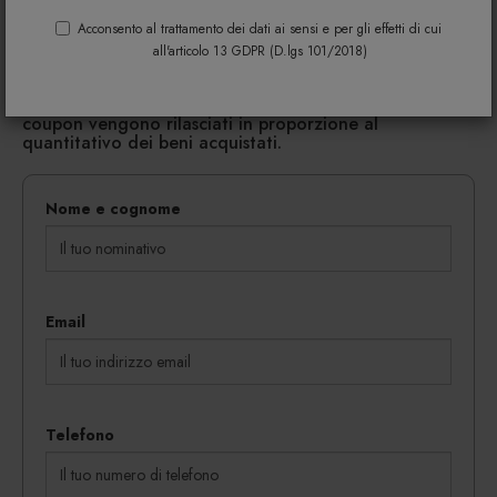
Acconsento al trattamento dei dati ai sensi e per gli effetti di cui
Riempi il modulo di seguito per avere maggiori
all'articolo 13 GDPR (D.lgs 101/2018)
informazioni su colori, materiali e disponibilità.
Gli eventuali sconti riservati mediante l'invio di codici
coupon vengono rilasciati in proporzione al
quantitativo dei beni acquistati.
Nome e cognome
Email
Telefono