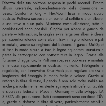
l’altezza della tua poltrona sospesa in pochi secondi. Pronto
all’uso universale, indipendentemente dalla dimensione –
Basic, Comfort o King – FlexMount fissa in modo sicuro
qualsiasi Poltrona sospesa a un punto: al soffitto o a un albero,
a una trave o a un palo. All’interno come all’esterno, tutte le
combinazioni sono possibili. Cinghia per albero e gancio da
parete – tutto incluso, la cinghia extra larga per alberi è ideale
per superfici rotonde come alberi, travi in legno rotonde e pali
in metallo, anche su ringhiere del balcone. Il gancio MultiSpot
si fissa in modo sicuro a travi in legno squadrate, muratura e
pareti in cartongesso con sottostruttura in legno. Grazie alla
funzione di aggancio, la Poltrona sospesa può essere montata
e rimossa rapidamente in qualsiasi momento. Intelligente e
regolabile, con l’innovativo SmartHook puoi regolare altezza e
lunghezza del fissaggio in modo facile e veloce. Grazie al
rinforzo in fibra di vetro, il gancio è non solo molto stabile ma
anche particolarmente resistente agli agenti atmosferici. Qualità
e sicurezza tedesche, Made in Germany – dallo sviluppo LA
SIESTA alla produzione. Tutti i componenti sono certificati TÜV
e, grazie al rinforzo in fibra di vetro, particolarmente stabili e