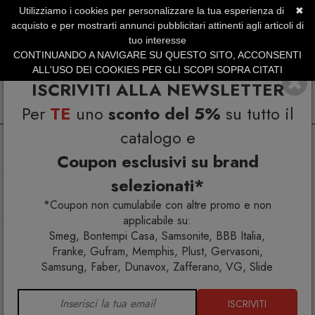
Utilizziamo i cookies per personalizzare la tua esperienza di
✖
SERVIZIO CLIENTI +39.0773.470.562
acquisto e per mostrarti annunci pubblicitari attinenti agli articoli di
SUMMER SALES | Fino al 40% di Sconto
tuo interesse
CONTINUANDO A NAVIGARE SU QUESTO SITO, ACCONSENTI
ALL'USO DEI COOKIES PER GLI SCOPI SOPRA CITATI
ISCRIVITI ALLA NEWSLETTER
Per
TE
uno
sconto del 5%
su tutto il
catalogo e
Coupon esclusivi su brand
selezionati*
Home
Arredo esterno
Amache
La Siesta FlexMount 1point Black Set di fissaggio per amaca
*Coupon non cumulabile con altre promo e non
applicabile su:
Smeg, Bontempi Casa, Samsonite, BBB Italia,
Franke, Gufram, Memphis, Plust, Gervasoni,
Samsung, Faber, Dunavox, Zafferano, VG, Slide
ISCRIVITI