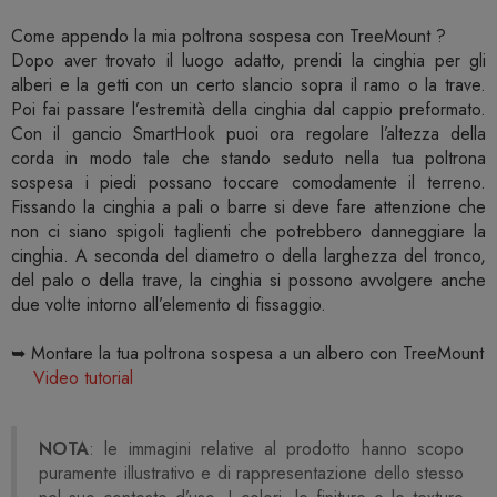
Come appendo la mia poltrona sospesa con TreeMount ?
Dopo aver trovato il luogo adatto, prendi la cinghia per gli
alberi e la getti con un certo slancio sopra il ramo o la trave.
Poi fai passare l’estremità della cinghia dal cappio preformato.
Con il gancio SmartHook puoi ora regolare l’altezza della
corda in modo tale che stando seduto nella tua poltrona
sospesa i piedi possano toccare comodamente il terreno.
Fissando la cinghia a pali o barre si deve fare attenzione che
non ci siano spigoli taglienti che potrebbero danneggiare la
cinghia. A seconda del diametro o della larghezza del tronco,
del palo o della trave, la cinghia si possono avvolgere anche
due volte intorno all’elemento di fissaggio.
➥ Montare la tua poltrona sospesa a un albero con TreeMount
Video tutorial
NOTA
: le immagini relative al prodotto hanno scopo
puramente illustrativo e di rappresentazione dello stesso