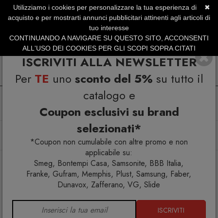
Utilizziamo i cookies per personalizzare la tua esperienza di
✖
SERVIZIO CLIENTI +39.0773.470.562
acquisto e per mostrarti annunci pubblicitari attinenti agli articoli di
SUMMER SALES | Fino al 31 Agosto
tuo interesse
CONTINUANDO A NAVIGARE SU QUESTO SITO, ACCONSENTI
ALL'USO DEI COOKIES PER GLI SCOPI SOPRA CITATI
ISCRIVITI ALLA NEWSLETTER
Per
TE
uno
sconto del 5%
su tutto il
catalogo e
Coupon esclusivi su brand
selezionati*
Home
Arredo esterno
Amache
La Siesta TreeMount 1rope Black Fissaggio per amaca
*Coupon non cumulabile con altre promo e non
applicabile su:
Smeg, Bontempi Casa, Samsonite, BBB Italia,
Franke, Gufram, Memphis, Plust, Samsung, Faber,
Dunavox, Zafferano, VG, Slide
ISCRIVITI