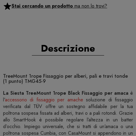
Stai cercando un prodotto
ma non lo trovi?
Descrizione
TreeMount 1rope Fissaggio per alberi, pali e travi tonde
(1 punto) TMG45-9
La Siesta TreeMount 1rope Black Fissaggio per amaca
è
l'
accessorio di fissaggio per amache
soluzione di fissaggio
verificata dal TÜV offre un sostegno affidabile per la tua
poltrona sospesa fissata ad alberi, travi o a pali rotondi. Grazie
allo SmartHook è possibile regolare l’altezza in un batter
d’occhio. Impiego universale, che si tratti di un’amaca o una
poltrona sospesa Cumbia, con CasaMount si appendono in un