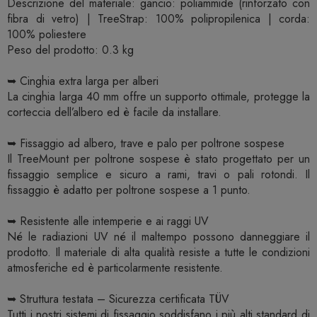
Descrizione del materiale: gancio: poliammide (rinforzato con
fibra di vetro) | TreeStrap: 100% polipropilenica | corda:
100% poliestere
Peso del prodotto: 0.3 kg
➥ Cinghia extra larga per alberi
La cinghia larga 40 mm offre un supporto ottimale, protegge la
corteccia dell’albero ed è facile da installare.
➥ Fissaggio ad albero, trave e palo per poltrone sospese
Il TreeMount per poltrone sospese è stato progettato per un
fissaggio semplice e sicuro a rami, travi o pali rotondi. Il
fissaggio è adatto per poltrone sospese a 1 punto.
➥ Resistente alle intemperie e ai raggi UV
Né le radiazioni UV né il maltempo possono danneggiare il
prodotto. Il materiale di alta qualità resiste a tutte le condizioni
atmosferiche ed è particolarmente resistente.
➥ Struttura testata – Sicurezza certificata TÜV
Tutti i nostri sistemi di fissaggio soddisfano i più alti standard di