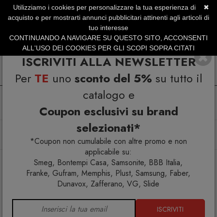
Utilizziamo i cookies per personalizzare la tua esperienza di
✖
SERVIZIO CLIENTI +39.0773.470.562
acquisto e per mostrarti annunci pubblicitari attinenti agli articoli di
SUMMER SALES | Fino al 31 Agosto
tuo interesse
CONTINUANDO A NAVIGARE SU QUESTO SITO, ACCONSENTI
ALL'USO DEI COOKIES PER GLI SCOPI SOPRA CITATI
ISCRIVITI ALLA NEWSLETTER
Per
TE
uno
sconto del 5%
su tutto il
catalogo e
Coupon esclusivi su brand
selezionati*
Home
Arredo esterno
Arredi luminosi
Banconi bar
Bancone Frozen V1 luminoso
*Coupon non cumulabile con altre promo e non
applicabile su:
Smeg, Bontempi Casa, Samsonite, BBB Italia,
Franke, Gufram, Memphis, Plust, Samsung, Faber,
Dunavox, Zafferano, VG, Slide
ISCRIVITI