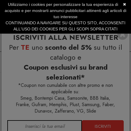
Utilizziamo i cookies per personalizzare la tua esperienza di
✖
SERVIZIO CLIENTI +39.0773.470.562
acquisto e per mostrarti annunci pubblicitari attinenti agli articoli di
SUMMER SALES | Fino al 40% di Sconto
tuo interesse
CONTINUANDO A NAVIGARE SU QUESTO SITO, ACCONSENTI
ALL'USO DEI COOKIES PER GLI SCOPI SOPRA CITATI
ISCRIVITI ALLA NEWSLETTER
Per
TE
uno
sconto del 5%
su tutto il
catalogo e
Coupon esclusivi su brand
selezionati*
Home
Arredo esterno
Arredi luminosi
Pouf Kube luminoso 100
*Coupon non cumulabile con altre promo e non
applicabile su:
Smeg, Bontempi Casa, Samsonite, BBB Italia,
Franke, Gufram, Memphis, Plust, Samsung, Faber,
Dunavox, Zafferano, VG, Slide
ISCRIVITI