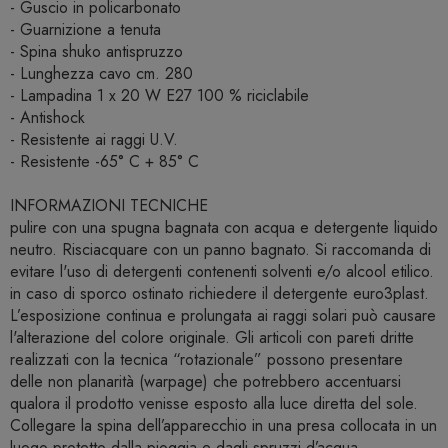
- Guscio in policarbonato
- Guarnizione a tenuta
- Spina shuko antispruzzo
- Lunghezza cavo cm. 280
- Lampadina 1 x 20 W E27 100 % riciclabile
- Antishock
- Resistente ai raggi U.V.
- Resistente -65° C + 85° C
INFORMAZIONI TECNICHE
pulire con una spugna bagnata con acqua e detergente liquido
neutro. Risciacquare con un panno bagnato. Si raccomanda di
evitare l'uso di detergenti contenenti solventi e/o alcool etilico.
in caso di sporco ostinato richiedere il detergente euro3plast.
L’esposizione continua e prolungata ai raggi solari può causare
l'alterazione del colore originale. Gli articoli con pareti dritte
realizzati con la tecnica “rotazionale” possono presentare
delle non planarità (warpage) che potrebbero accentuarsi
qualora il prodotto venisse esposto alla luce diretta del sole.
Collegare la spina dell’apparecchio in una presa collocata in un
luogo protetto dalla pioggia e dagli spruzzi d’acqua.