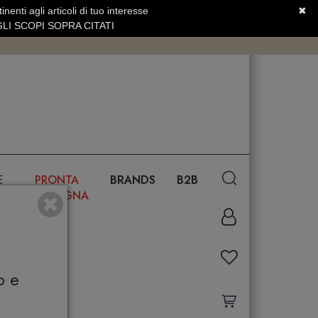
nenti agli articoli di tuo interesse
✖
SERVIZIO CLIENTI +39.0773.470.562
LI SCOPI SOPRA CITATI
E
PRONTA
BRANDS
B2B
CONSEGNA
o e