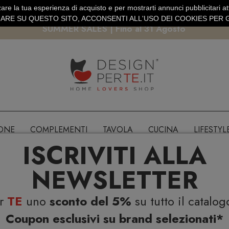
are la tua esperienza di acquisto e per mostrarti annunci pubblicitari atti
EURO
PAGAMENTO SICURO PAYPAL · CARTA DI CREDITO
RE SU QUESTO SITO, ACCONSENTI ALL'USO DEI COOKIES PER G
SUMMER SALES | Fino al 31 Agosto
IONE
COMPLEMENTI
TAVOLA
CUCINA
LIFESTYL
ISCRIVITI ALLA
NEWSLETTER
er
TE
uno
sconto del 5%
su tutto il catalog
Coupon esclusivi su brand selezionati*