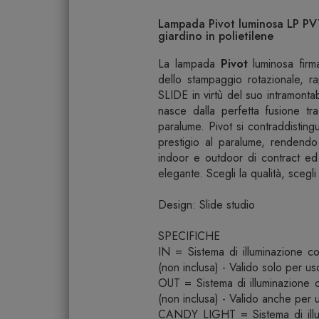
Lampada Pivot luminosa LP P
giardino in polietilene
La lampada
Pivot
luminosa firm
dello stampaggio rotazionale, r
SLIDE in virtù del suo intramonta
nasce dalla perfetta fusione tr
paralume. Pivot si contraddisting
prestigio al paralume, rendend
indoor e outdoor di contract ed
elegante. Scegli la qualità, scegli
Design: Slide studio
SPECIFICHE
IN = Sistema di illuminazione 
(non inclusa) - Valido solo per us
OUT = Sistema di illuminazione
(non inclusa) - Valido anche per 
CANDY LIGHT = Sistema di ill