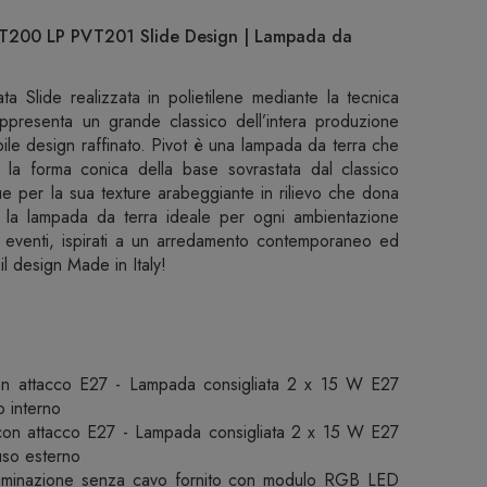
VT200 LP PVT201 Slide Design | Lampada da
ata Slide realizzata in polietilene mediante la tecnica
appresenta un grande classico dell’intera produzione
bile design raffinato. Pivot è una lampada da terra che
a la forma conica della base sovrastata dal classico
ue per la sua texture arabeggiante in rilievo che dona
o la lampada da terra ideale per ogni ambientazione
 eventi, ispirati a un arredamento contemporaneo ed
 il design Made in Italy!
con attacco E27 - Lampada consigliata 2 x 15 W E27
o interno
 con attacco E27 - Lampada consigliata 2 x 15 W E27
uso esterno
uminazione senza cavo fornito con modulo RGB LED