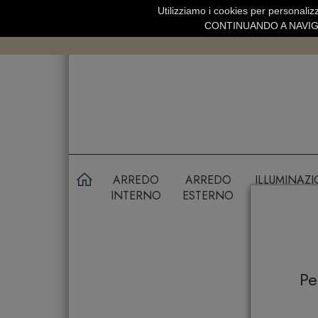
Utilizziamo i cookies per personalizz
SPEDIZIONE GRATUITA SOPRA 99 
CONTINUANDO A NAVIGA
ARREDO
ARREDO
ILLUMINAZ
INTERNO
ESTERNO
P