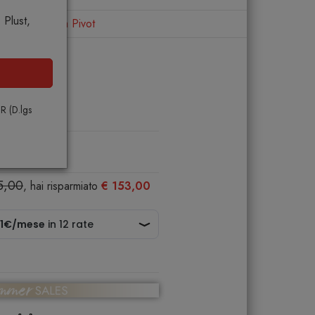
Plust,
o
Lampada Pivot
vot
PR (D.lgs
5,00
, hai risparmiato
€ 153,00