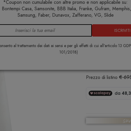
*Coupon non cumulabile con altre promo e non applicabile su:
 Bontempi Casa, Samsonite, BBB Italia, Franke, Gufram, Memphis, 
sterno
Illuminazione
Arredi luminosi
Lampade da estern
Samsung, Faber, Dunavox, Zafferano, VG, Slide
ISCRIVITI
Lampada Pi
SLIDE
nsento al trattamento dei dati ai sensi e per gli effetti di cui all'articolo 13 GD
101/2018)
€ 542,00
€ 69
Prezzo di listino