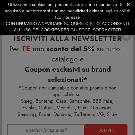
Utilizziamo i cookies per personalizzare la tua esperienza di
✖
SERVIZIO CLIENTI +39.0773.470.562
acquisto e per mostrarti annunci pubblicitari attinenti agli articoli di
SUMMER SALES | Fino al 40% di Sconto
tuo interesse
CONTINUANDO A NAVIGARE SU QUESTO SITO, ACCONSENTI
ALL'USO DEI COOKIES PER GLI SCOPI SOPRA CITATI
ISCRIVITI ALLA NEWSLETTER
Per
TE
uno
sconto del 5%
su tutto il
catalogo e
Coupon esclusivi su brand
selezionati*
Home
Arredo esterno
Divani
Cabla divano 3 posti
*Coupon non cumulabile con altre promo e non
applicabile su:
Smeg, Bontempi Casa, Samsonite, BBB Italia,
Franke, Gufram, Memphis, Plust, Gervasoni,
Samsung, Faber, Dunavox, Zafferano, VG, Slide
ISCRIVITI