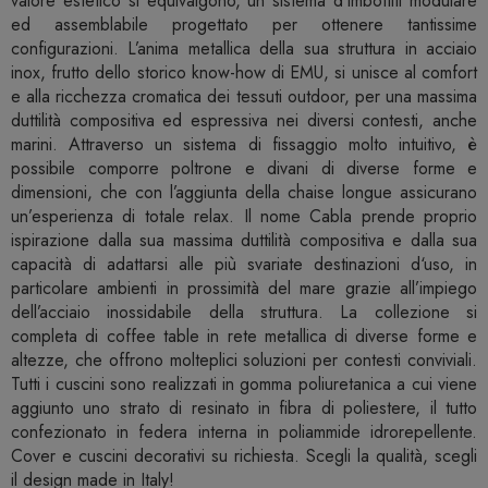
valore estetico si equivalgono, un sistema d’imbottiti modulare
ed assemblabile progettato per ottenere tantissime
configurazioni. L’anima metallica della sua struttura in acciaio
inox, frutto dello storico know-how di EMU, si unisce al comfort
e alla ricchezza cromatica dei tessuti outdoor, per una massima
duttilità compositiva ed espressiva nei diversi contesti, anche
marini. Attraverso un sistema di fissaggio molto intuitivo, è
possibile comporre poltrone e divani di diverse forme e
dimensioni, che con l’aggiunta della chaise longue assicurano
un’esperienza di totale relax.‎ Il nome Cabla prende proprio
ispirazione dalla sua massima duttilità compositiva e dalla sua
capacità di adattarsi alle più svariate destinazioni d‘uso, in
particolare ambienti in prossimità del mare grazie all’impiego
dell’acciaio inossidabile della struttura.‎ La collezione si
completa di coffee table in rete metallica di diverse forme e
altezze, che offrono molteplici soluzioni per contesti conviviali.
Tutti i cuscini sono realizzati in gomma poliuretanica a cui viene
aggiunto uno strato di resinato in fibra di poliestere, il tutto
confezionato in federa interna in poliammide idrorepellente.
Cover e cuscini decorativi su richiesta. Scegli la qualità, scegli
il design made in Italy!