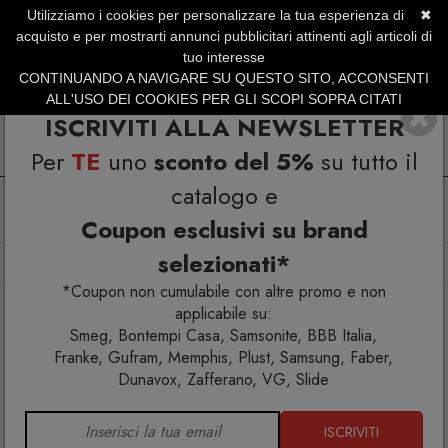
Utilizziamo i cookies per personalizzare la tua esperienza di
✖
SERVIZIO CLIENTI +39.0773.470.562
acquisto e per mostrarti annunci pubblicitari attinenti agli articoli di
SUMMER SALES | Fino al 31 Agosto
tuo interesse
CONTINUANDO A NAVIGARE SU QUESTO SITO, ACCONSENTI
ALL'USO DEI COOKIES PER GLI SCOPI SOPRA CITATI
ISCRIVITI ALLA NEWSLETTER
Per
TE
uno
sconto del 5%
su tutto il
catalogo e
Coupon esclusivi su brand
selezionati*
Home
Arredo esterno
Divani
Divano 2 posti Athena
*Coupon non cumulabile con altre promo e non
applicabile su:
Smeg, Bontempi Casa, Samsonite, BBB Italia,
Franke, Gufram, Memphis, Plust, Samsung, Faber,
Dunavox, Zafferano, VG, Slide
ISCRIVITI