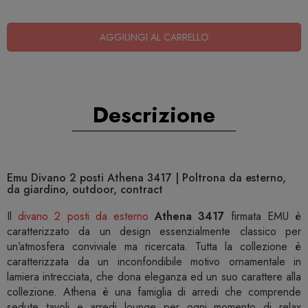
AGGIUNGI AL CARRELLO
Descrizione
Emu Divano 2 posti Athena 3417 | Poltrona da esterno,
da giardino, outdoor, contract
Il
divano 2 posti da esterno
Athena 3417
firmata EMU è
caratterizzato da un design essenzialmente classico per
un’atmosfera conviviale ma ricercata. Tutta la collezione è
caratterizzata da un inconfondibile motivo ornamentale in
lamiera intrecciata, che dona eleganza ed un suo carattere alla
collezione. Athena è una famiglia di arredi che comprende
sedute tavoli e arredi lounge per ogni momento di relax