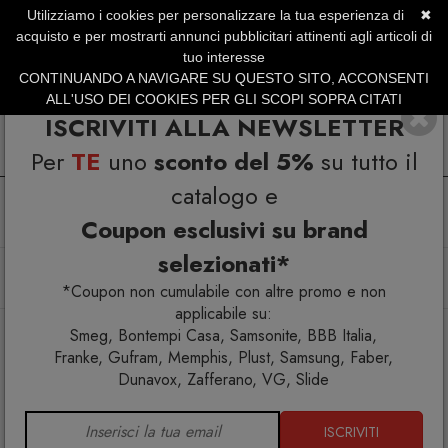
Utilizziamo i cookies per personalizzare la tua esperienza di
✖
SERVIZIO CLIENTI +39.0773.470.562
acquisto e per mostrarti annunci pubblicitari attinenti agli articoli di
SUMMER SALES | Fino al 31 Agosto
tuo interesse
CONTINUANDO A NAVIGARE SU QUESTO SITO, ACCONSENTI
ALL'USO DEI COOKIES PER GLI SCOPI SOPRA CITATI
ISCRIVITI ALLA NEWSLETTER
Per
TE
uno
sconto del 5%
su tutto il
catalogo e
Coupon esclusivi su brand
selezionati*
Home
Arredo esterno
Divani
Clever Divano 2 posti 229D25
*Coupon non cumulabile con altre promo e non
applicabile su:
Smeg, Bontempi Casa, Samsonite, BBB Italia,
Franke, Gufram, Memphis, Plust, Samsung, Faber,
Dunavox, Zafferano, VG, Slide
ISCRIVITI