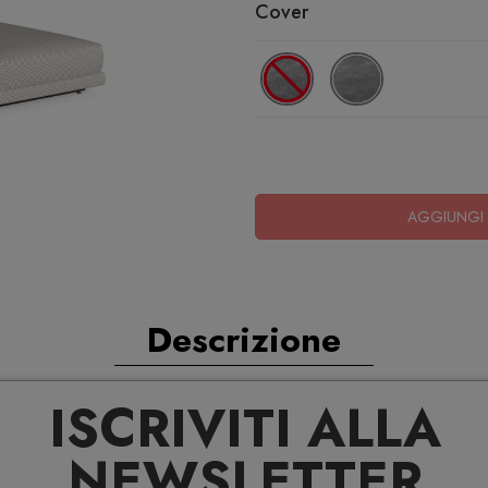
Cover
AGGIUNGI 
Descrizione
ISCRIVITI ALLA
oor | Lettini da giardino, esterno, design,
NEWSLETTER