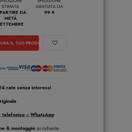
SPEDIZIONE
SPEDIZIONE
STIMATA
GRATUITA DA
 PARTIRE DA
99 €
METÀ
SETTEMBRE
URA IL TUO PRODOTTO
24 rate senza interessi
iginale
 telefonico
o
WhatsApp
ano & montaggio
su richiesta