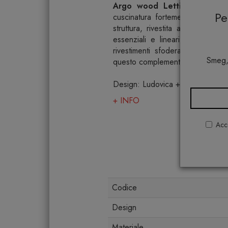
Argo wood Lettino
è il
lett
P
cuscinatura fortemente caratteriz
struttura, rivestita anch’essa d
essenziali e lineari piedi di ap
rivestimenti sfoderabili e prodot
Smeg,
questo complemento la scelta più a
Design: Ludovica + Roberto Pal
+ INFO
Acco
Codice
Design
Materiale