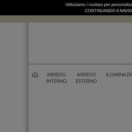
Utilizziamo i cookies per personalizz
SPEDIZIONE GRATUITA SOPRA 99 
CONTINUANDO A NAVIGA
ARREDO
ARREDO
ILLUMINAZ
INTERNO
ESTERNO