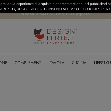
are la tua esperienza di acquisto e per mostrarti annunci pubblicitari atti
EURO
PAGAMENTO SICURO PAYPAL · CARTA DI CREDITO
RE SU QUESTO SITO, ACCONSENTI ALL'USO DEI COOKIES PER G
SUMMER SALES | Fino al 31 Agosto
IONE
COMPLEMENTI
TAVOLA
CUCINA
LIFESTYL