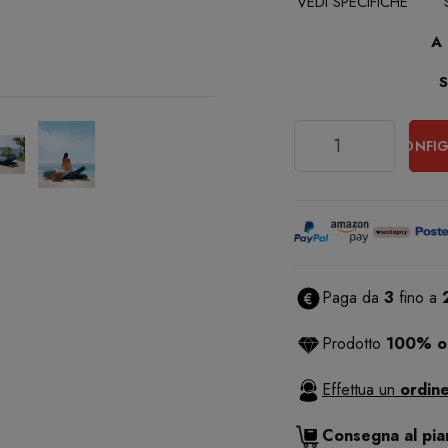
VEDI SPECIFICHE
A
Quantità
CONFIG
Paga da
3
fino a
Prodotto
100% or
Effettua un
ordine
Consegna al pi