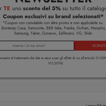
ino da giardino
che si compone di una voluminosa
er
TE
uno
sconto del 5%
su tutto il catalog
zata dalla texture corposa dei tessuti selezionati. La
i tessuto, sembra essere sospesa da terra grazie agli
Coupon esclusivi su brand selezionati*
poggio realizzati nel resistentissimo legno Accoya. I
*Coupon non cumulabile con altre promo e non applicabile su:
ti con filati resistenti agli agenti atmosferici rendono
 Bontempi Casa, Samsonite, BBB Italia, Franke, Gufram, Memphis,
datta per il relax all’aperto.
Samsung, Faber, Dunavox, Zafferano, VG, Slide
omba
ISCRIVITI
nsento al trattamento dei dati ai sensi e per gli effetti di cui all'articolo 13 GD
101/2018)
Specifiche
Legno/Allumi