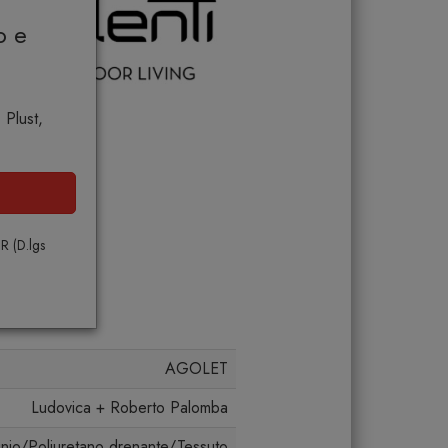
o e
 Plust,
PR (D.lgs
AGOLET
Ludovica + Roberto Palomba
nio/Poliuretano drenante/Tessuto