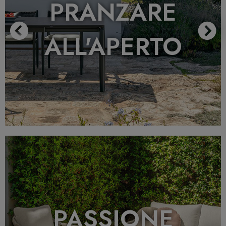
PRANZARE
ALL'APERTO
Previous
N
PASSIONE