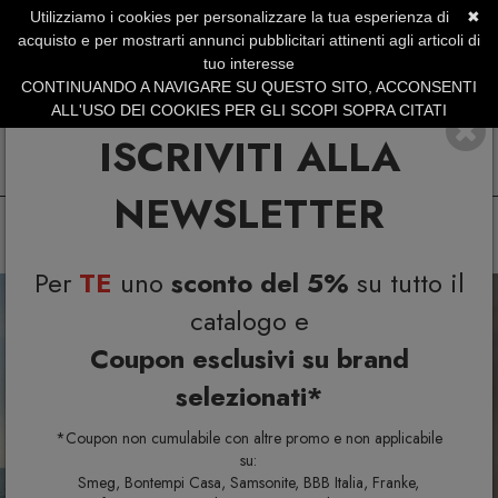
Utilizziamo i cookies per personalizzare la tua esperienza di
✖
SERVIZIO CLIENTI +39.0773.470.562
acquisto e per mostrarti annunci pubblicitari attinenti agli articoli di
SUMMER SALES | Fino al 31 Agosto
tuo interesse
CONTINUANDO A NAVIGARE SU QUESTO SITO, ACCONSENTI
ALL'USO DEI COOKIES PER GLI SCOPI SOPRA CITATI
ISCRIVITI ALLA
NEWSLETTER
Per
TE
uno
sconto del 5%
su tutto il
Previous
N
catalogo e
Coupon esclusivi su brand
selezionati*
*Coupon non cumulabile con altre promo e non applicabile
su:
Smeg, Bontempi Casa, Samsonite, BBB Italia, Franke,