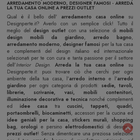
ARREDAMENTO MODERNO, DESIGNER FAMOSI - ARREDA
LA TUA CASA ONLINE A PREZZI OUTLET
Qual è il bello dell'
arredamento casa online
su
Designperte.it? Averlo con un semplice click! Tutto il
meglio del
design outlet
con una selezione di
mobili
design
mobili da giardino
,
arredo bagno
,
arredamento moderno
,
designer famosi
per la tua casa
e complementi del design italiano ed internazionale
selezionati per te con cura e tanta passione per il settore
dell'
Interior Design
.
Arreda la tua casa online
su
Designperte.it: puoi trovare ciò che cerchi per ogni
ambiente della tua casa, l'
arredo interno
e l'
arredo
giardino
per ogni categoria di prodotti:
sedie, tavoli,
librerie, scrivanie, vasi, mobili contenitori,
illuminazione decorativa e tecnica
nonché complementi
ed
idee casa
tra
cuscini, tappeti, quadri,
portaombrelli, biocaminetti
, accessori per la cucina ed
idee geniali per la casa
,
stickers murali
,
shopping
bag
,
orologi
e persino
elettrodomestici
di design a
prezzi outlet
! Senza dimenticare una preziosa selezione