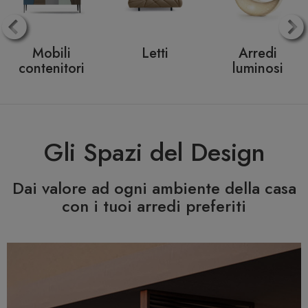
Consolle
Panchine
Ombrelloni
allungabili
Gli Spazi del Design
Dai valore ad ogni ambiente della casa
con i tuoi arredi preferiti
Previous
N