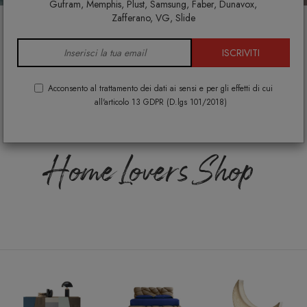
Gufram, Memphis, Plust, Samsung, Faber, Dunavox,
Zafferano, VG, Slide
®
DESIGNPER
TE
.IT
è
ISCRIVITI
Arredamento di
Acconsento al trattamento dei dati ai sensi e per gli effetti di cui
all'articolo 13 GDPR (D.lgs 101/2018)
Design per la tua casa
Home Lovers Shop