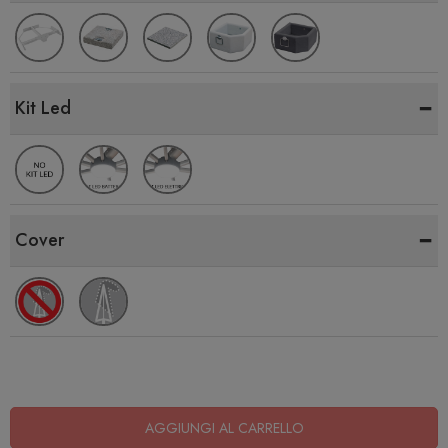
-
Kit Led
-
Cover
AGGIUNGI AL CARRELLO