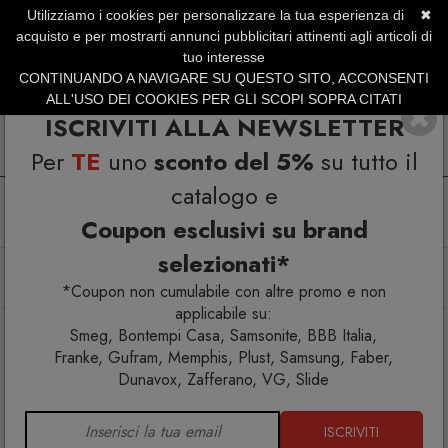
Utilizziamo i cookies per personalizzare la tua esperienza di
✖
SERVIZIO CLIENTI +39.0773.470.562
acquisto e per mostrarti annunci pubblicitari attinenti agli articoli di
SUMMER SALES | Fino al 31 Agosto
tuo interesse
CONTINUANDO A NAVIGARE SU QUESTO SITO, ACCONSENTI
ALL'USO DEI COOKIES PER GLI SCOPI SOPRA CITATI
ISCRIVITI ALLA NEWSLETTER
Per
TE
uno
sconto del 5%
su tutto il
catalogo e
Coupon esclusivi su brand
selezionati*
Home
Arredo esterno
Ombrelloni
Ombrellone Galileo Starwhite 3x4
*Coupon non cumulabile con altre promo e non
applicabile su:
Smeg, Bontempi Casa, Samsonite, BBB Italia,
Franke, Gufram, Memphis, Plust, Samsung, Faber,
Dunavox, Zafferano, VG, Slide
ISCRIVITI