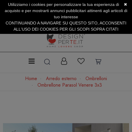
Utilizziamo i cookies per personalizzare la tua esperienza di
✖
SERVIZIO CLIENTI +39.0773.470.562
acquisto e per mostrarti annunci pubblicitari attinenti agli articoli di
SUMMER SALES | Fino al 40% di Sconto
tuo interesse
CONTINUANDO A NAVIGARE SU QUESTO SITO, ACCONSENTI
ALL'USO DEI COOKIES PER GLI SCOPI SOPRA CITATI
Home
Arredo esterno
Ombrelloni
Ombrellone Parasol Venere 3x3