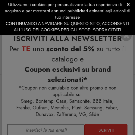
Utilizziamo i cookies per personalizzare la tua esperienza di
✖
SERVIZIO CLIENTI +39.0773.470.562
acquisto e per mostrarti annunci pubblicitari attinenti agli articoli di
SUMMER SALES | Fino al 31 Agosto
tuo interesse
CONTINUANDO A NAVIGARE SU QUESTO SITO, ACCONSENTI
ALL'USO DEI COOKIES PER GLI SCOPI SOPRA CITATI
ISCRIVITI ALLA NEWSLETTER
Per
TE
uno
sconto del 5%
su tutto il
catalogo e
Coupon esclusivi su brand
selezionati*
Home
Arredo esterno
Poltroncine
Poltroncina Alisea 1407i2
*Coupon non cumulabile con altre promo e non
applicabile su:
Smeg, Bontempi Casa, Samsonite, BBB Italia,
Franke, Gufram, Memphis, Plust, Samsung, Faber,
Dunavox, Zafferano, VG, Slide
ISCRIVITI