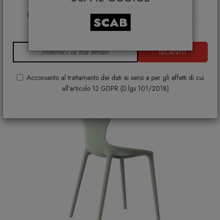
€ 57,00
Smeg, Bontempi Casa, Samsonite, BBB Italia,
Franke, Gufram, Memphis, Plust, Samsung, Faber,
+ VARIANTI DISPONIBILI
SCAB
Dunavox, Zafferano, VG, Slide
ISCRIVITI
Acconsento al trattamento dei dati ai sensi e per gli effetti di cui
all'articolo 13 GDPR (D.lgs 101/2018)