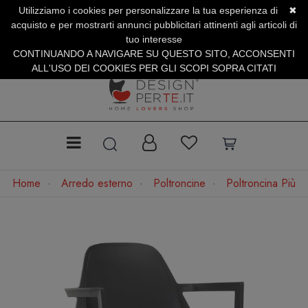
Utilizziamo i cookies per personalizzare la tua esperienza di
✖
SERVIZIO CLIENTI +39.0773.470.562
acquisto e per mostrarti annunci pubblicitari attinenti agli articoli di
SUMMER SALES | Fino al 31 Agosto
tuo interesse
CONTINUANDO A NAVIGARE SU QUESTO SITO, ACCONSENTI
ALL'USO DEI COOKIES PER GLI SCOPI SOPRA CITATI
Home
Arredo esterno
Poltroncine
Poltroncina Più