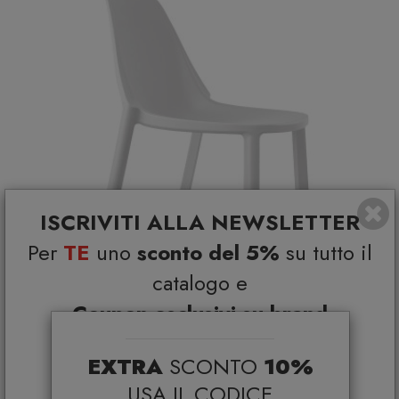
ISCRIVITI ALLA NEWSLETTER
Per
TE
uno
sconto del 5%
su tutto il
catalogo e
Coupon esclusivi su brand
selezionati*
EXTRA
SCONTO
10%
Sedia Più
*Coupon non cumulabile con altre promo e non
applicabile su:
SCAB DESIGN
USA IL CODICE