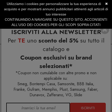
Utilizziamo i cookies per personalizzare la tua esperienza di
✖
SERVIZIO CLIENTI +39.0773.470.562
acquisto e per mostrarti annunci pubblicitari attinenti agli articoli di
SUMMER SALES | Fino al 40% di Sconto
tuo interesse
CONTINUANDO A NAVIGARE SU QUESTO SITO, ACCONSENTI
ALL'USO DEI COOKIES PER GLI SCOPI SOPRA CITATI
ISCRIVITI ALLA NEWSLETTER
Per
TE
uno
sconto del 5%
su tutto il
catalogo e
Coupon esclusivi su brand
selezionati*
Home
Arredo esterno
Poltroncine
Tibidabo Poltroncina
*Coupon non cumulabile con altre promo e non
applicabile su:
Smeg, Bontempi Casa, Samsonite, BBB Italia,
Franke, Gufram, Memphis, Plust, Samsung, Faber,
Dunavox, Zafferano, VG, Slide
ISCRIVITI