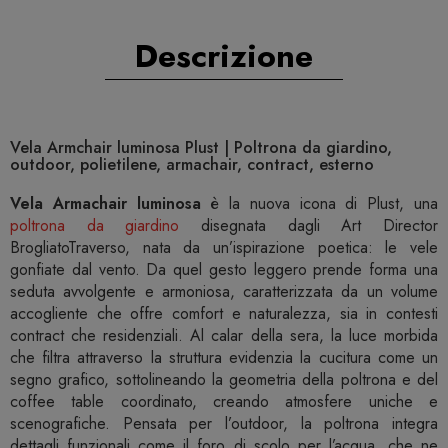
Descrizione
Vela Armchair luminosa Plust | Poltrona da giardino,
outdoor, polietilene, armachair, contract, esterno
Vela Armachair luminosa
è la nuova icona di Plust, una
poltrona da giardino
disegnata dagli Art Director
BrogliatoTraverso, nata da un’ispirazione poetica: le vele
gonfiate dal vento. Da quel gesto leggero prende forma una
seduta avvolgente e armoniosa, caratterizzata da un volume
accogliente che offre comfort e naturalezza, sia in contesti
contract che residenziali. Al calar della sera, la luce morbida
che filtra attraverso la struttura evidenzia la cucitura come un
segno grafico, sottolineando la geometria della poltrona e del
coffee table coordinato, creando atmosfere uniche e
scenografiche. Pensata per l’outdoor, la poltrona integra
dettagli funzionali come il foro di scolo per l’acqua, che ne