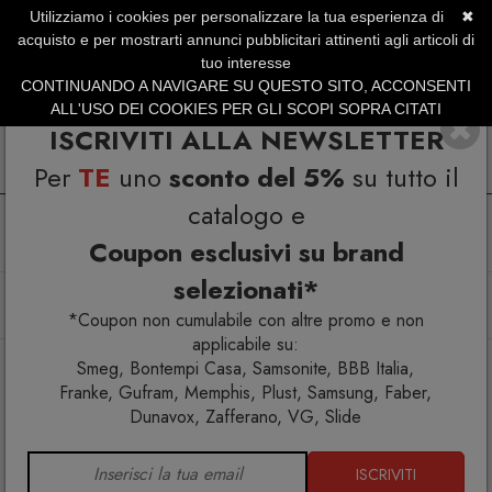
Utilizziamo i cookies per personalizzare la tua esperienza di
✖
SERVIZIO CLIENTI +39.0773.470.562
acquisto e per mostrarti annunci pubblicitari attinenti agli articoli di
SUMMER SALES | Fino al 31 Agosto
tuo interesse
CONTINUANDO A NAVIGARE SU QUESTO SITO, ACCONSENTI
ALL'USO DEI COOKIES PER GLI SCOPI SOPRA CITATI
ISCRIVITI ALLA NEWSLETTER
Per
TE
uno
sconto del 5%
su tutto il
catalogo e
Coupon esclusivi su brand
selezionati*
Home
Arredo esterno
Poltrone
Arredi luminosi
Vela Armchair luminosa
*Coupon non cumulabile con altre promo e non
applicabile su:
Smeg, Bontempi Casa, Samsonite, BBB Italia,
Franke, Gufram, Memphis, Plust, Samsung, Faber,
Dunavox, Zafferano, VG, Slide
ISCRIVITI