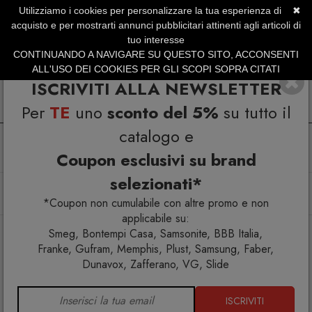
Utilizziamo i cookies per personalizzare la tua esperienza di
✖
SERVIZIO CLIENTI +39.0773.470.562
acquisto e per mostrarti annunci pubblicitari attinenti agli articoli di
SUMMER SALES | Fino al 31 Agosto
tuo interesse
CONTINUANDO A NAVIGARE SU QUESTO SITO, ACCONSENTI
ALL'USO DEI COOKIES PER GLI SCOPI SOPRA CITATI
ISCRIVITI ALLA NEWSLETTER
Per
TE
uno
sconto del 5%
su tutto il
catalogo e
Coupon esclusivi su brand
selezionati*
Home
Arredo esterno
Poltrone
Smart Poltrona Lounge 247L
*Coupon non cumulabile con altre promo e non
applicabile su:
Smeg, Bontempi Casa, Samsonite, BBB Italia,
Franke, Gufram, Memphis, Plust, Samsung, Faber,
Dunavox, Zafferano, VG, Slide
ISCRIVITI