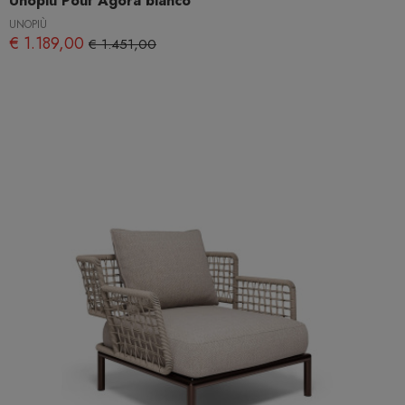
Unopiù Pouf Agorà bianco
UNOPIÙ
€ 1.189,00
€ 1.451,00