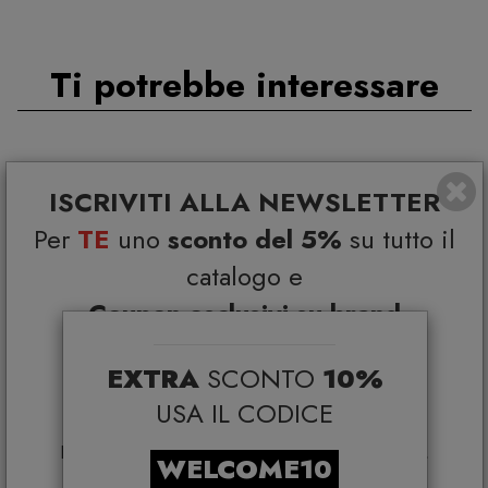
Ti potrebbe interessare
ISCRIVITI ALLA NEWSLETTER
Per
TE
uno
sconto del 5%
su tutto il
catalogo e
Coupon esclusivi su brand
selezionati*
EXTRA
SCONTO
10%
*Coupon non cumulabile con altre promo e non
applicabile su:
USA IL CODICE
Smeg, Bontempi Casa, Samsonite, BBB Italia,
Franke, Gufram, Memphis, Plust, Samsung, Faber,
WELCOME10
Dunavox, Zafferano, VG, Slide