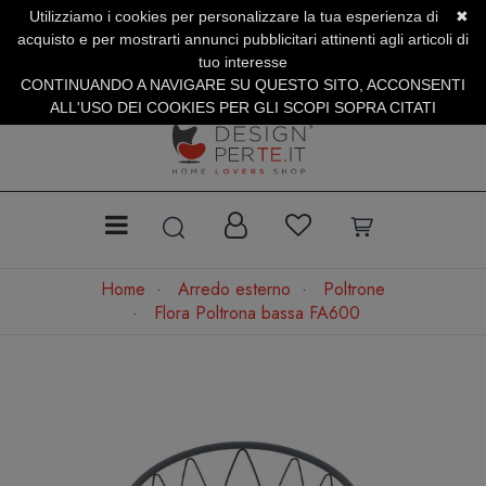
Utilizziamo i cookies per personalizzare la tua esperienza di
✖
SERVIZIO CLIENTI +39.0773.470.562
acquisto e per mostrarti annunci pubblicitari attinenti agli articoli di
SUMMER SALES | Fino al 31 Agosto
tuo interesse
CONTINUANDO A NAVIGARE SU QUESTO SITO, ACCONSENTI
ALL'USO DEI COOKIES PER GLI SCOPI SOPRA CITATI
Home
Arredo esterno
Poltrone
Flora Poltrona bassa FA600