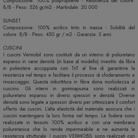
Composizione: 100% polipropilene - Resistenza del colore:
8/8 - Peso: 526 gr/m2 - Martindale: 20.000
SUNSET
Composizione: 100% acrilico tinto in massa - Solidità del
colore: 8/8 - Peso: 450 gr / m2 - Garanzia: 5 anni
CUSCINI
I cuscini Vermobil sono costituiti da un interno di poliuretano
espanso in varie densità (in base al modello) rivestito da fibra
in poliestere accoppiata con TnT al fine di garantirne la
resistenza nel tempo e facilitare il processo di sfoderamento e
rinsaccaggio. Questa imbottitura in fibra dona morbidezza al
cuscino. Gli interni in gommapiuma sono realizzati in
poliuretano espanso in diversi spessori e densità. Diverse
densità sono legate a spessori diversi per ottimizzare il comfort
offerto dai cuscini. L’alta elasticità del materiale assicura che i
cuscini mantengano la loro forma nel tempo. Le fodere sono
realizzate in tessuto 100% acrilico e con una membrana
poliuretanica che lo rende impermeabile e ne aumenta la
resistenza strutturale. I cuscini VERMOBIL sono realizzati con