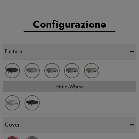
Configurazione
-
Finitura
Gold-White
-
Cover