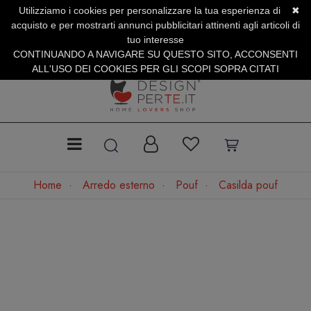
Utilizziamo i cookies per personalizzare la tua esperienza di
✖
SERVIZIO CLIENTI +39.0773.470.562
acquisto e per mostrarti annunci pubblicitari attinenti agli articoli di
SUMMER SALES | Fino al 31 Agosto
tuo interesse
CONTINUANDO A NAVIGARE SU QUESTO SITO, ACCONSENTI
ALL'USO DEI COOKIES PER GLI SCOPI SOPRA CITATI
Home
Arredo esterno
Pouf
Casilda pouf